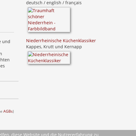
deutsch / english / français
Niederrheinische Küchenklassiker
e und
Kappes, Krutt und Kernapp
n
chten
ses
ehe
AGBs
)
helfen, diese Website und die Nutzererfahrung zu