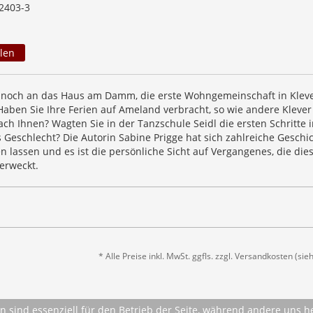
2403-3
len
h noch an das Haus am Damm, die erste Wohngemeinschaft in Klev
Haben Sie Ihre Ferien auf Ameland verbracht, so wie andere Klever
ch Ihnen? Wagten Sie in der Tanzschule Seidl die ersten Schritte i
 Geschlecht? Die Autorin Sabine Prigge hat sich zahlreiche Geschi
n lassen und es ist die persönliche Sicht auf Vergangenes, die die
erweckt.
* Alle Preise inkl. MwSt. ggfls. zzgl. Versandkosten (si
n sind essenziell für den Betrieb der Seite, während andere uns 