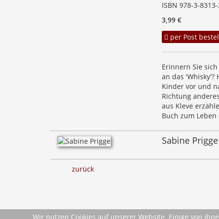
ISBN 978-3-8313-
3,99 €
per Post bestel
Erinnern Sie sic
an das 'Whisky'? 
Kinder vor und na
Richtung anderes
aus Kleve erzähle
Buch zum Leben 
Sabine Prigge
zurück
Wir nutzen Cookies auf unserer Website. Einige von ihne