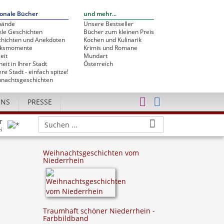
onale Bücher
und mehr...
bände
Unsere Bestseller
le Geschichten
Bücher zum kleinen Preis
hichten und Anekdoten
Kochen und Kulinarik
cksmomente
Krimis und Romane
eit
Mundart
heit in Ihrer Stadt
Österreich
re Stadt - einfach spitze!
nachtsgeschichten
UNS
PRESSE
r
i
Weihnachtsgeschichten vom
Niederrhein
Traumhaft schöner Niederrhein -
Farbbildband