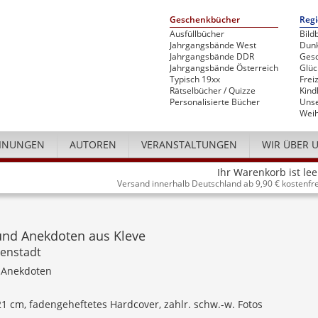
Geschenkbücher
Regi
Ausfüllbücher
Bild
Jahrgangsbände West
Dunk
Jahrgangsbände DDR
Gesc
Jahrgangsbände Österreich
Glü
Typisch 19xx
Freiz
Rätselbücher / Quizze
Kind
Personalisierte Bücher
Unse
Weih
INUNGEN
AUTOREN
VERANSTALTUNGEN
WIR ÜBER 
Ihr Warenkorb ist lee
Versand innerhalb Deutschland ab 9,90 € kostenfre
und Anekdoten aus Kleve
enstadt
 Anekdoten
 21 cm, fadengeheftetes Hardcover, zahlr. schw.-w. Fotos