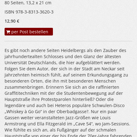
80 Seiten, 13,2 x 21 cm
ISBN 978-3-8313-3620-3
12,90 €
per Post bestellen
Es gibt noch andere Seiten Heidelbergs als den Zauber des
jahrhundertealten Schlosses und den Glanz der ältesten
Universität Deutschlands, die hier aufgeblättert werden.
Folgen Sie dem Autor, der sich in der Stadt am Neckar seit
Jahrzehnten heimisch fühlt, auf seinem Erkundungsgang zu
besonderen Orten, die ihn mit besonderen Menschen
zusammenbringen. Erinnern Sie sich an die raffinierten
Graffititechniken mit der die Studentenbewegung auf der
Hauptstraße ihre Protestparolen hinterließ? Oder die
legendäre und auch bei Heteros populäre Schwulen-Disco
„Whiskey à Go Go“ in der Oberbadgasse?. Nur ein paar
Gassen weiter veranstalteten Jazz-Größen wie Louis
Armstrong und Ella Fitzgerald im „Cave 54“, wo Jam-Sessions.
Wie fühlte es sich an, als Fußgänger auf der schmalen
Hauptstraße von einer der bis Ende der 70er-Jahre fahrenden