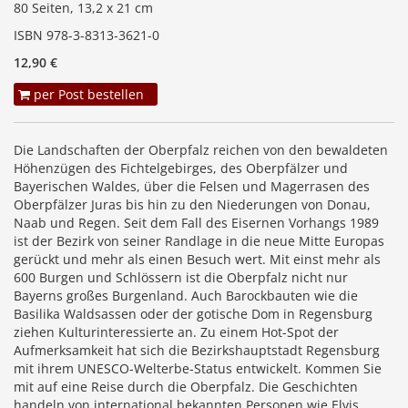
80 Seiten, 13,2 x 21 cm
ISBN 978-3-8313-3621-0
12,90 €
per Post bestellen
Die Landschaften der Oberpfalz reichen von den bewaldeten
Höhenzügen des Fichtelgebirges, des Oberpfälzer und
Bayerischen Waldes, über die Felsen und Magerrasen des
Oberpfälzer Juras bis hin zu den Niederungen von Donau,
Naab und Regen. Seit dem Fall des Eisernen Vorhangs 1989
ist der Bezirk von seiner Randlage in die neue Mitte Europas
gerückt und mehr als einen Besuch wert. Mit einst mehr als
600 Burgen und Schlössern ist die Oberpfalz nicht nur
Bayerns großes Burgenland. Auch Barockbauten wie die
Basilika Waldsassen oder der gotische Dom in Regensburg
ziehen Kulturinteressierte an. Zu einem Hot-Spot der
Aufmerksamkeit hat sich die Bezirkshauptstadt Regensburg
mit ihrem UNESCO-Welterbe-Status entwickelt. Kommen Sie
mit auf eine Reise durch die Oberpfalz. Die Geschichten
handeln von international bekannten Personen wie Elvis