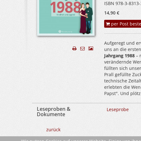
ISBN 978-3-8313-
14,90 €
per Post beste
Aufgeregt und erw
uns an die ersten
Jahrgang 1988
– 
verändernde Wend
füllten sich uns
Prall gefüllte Z
technische Zeita
erlebten die Wen
Papst". Und plöt
Leseproben &
Leseprobe
Dokumente
zurück