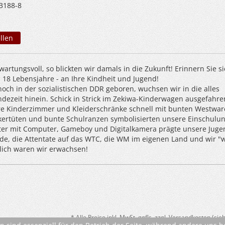
3188-8
llen
artungsvoll, so blickten wir damals in die Zukunft! Erinnern Sie si
 18 Lebensjahre - an Ihre Kindheit und Jugend!
noch in der sozialistischen DDR geboren, wuchsen wir in die alles
ezeit hinein. Schick in Strick im Zekiwa-Kinderwagen ausgefahre
ere Kinderzimmer und Kleiderschränke schnell mit bunten Westwar
uckertüten und bunte Schulranzen symbolisierten unsere Einschulun
lter mit Computer, Gameboy und Digitalkamera prägte unsere Juge
de, die Attentate auf das WTC, die WM im eigenen Land und wir 
zlich waren wir erwachsen!
* Alle Preise inkl. MwSt. ggfls. zzgl. Versandkosten (si