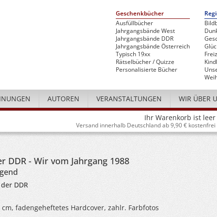
Geschenkbücher
Regi
Ausfüllbücher
Bild
Jahrgangsbände West
Dunk
Jahrgangsbände DDR
Gesc
Jahrgangsbände Österreich
Glü
Typisch 19xx
Freiz
Rätselbücher / Quizze
Kind
Personalisierte Bücher
Unse
Weih
INUNGEN
AUTOREN
VERANSTALTUNGEN
WIR ÜBER 
Ihr Warenkorb ist leer
Versand innerhalb Deutschland ab 9,90 € kostenfrei
er DDR - Wir vom Jahrgang 1988
ugend
 der DDR
4 cm, fadengeheftetes Hardcover, zahlr. Farbfotos