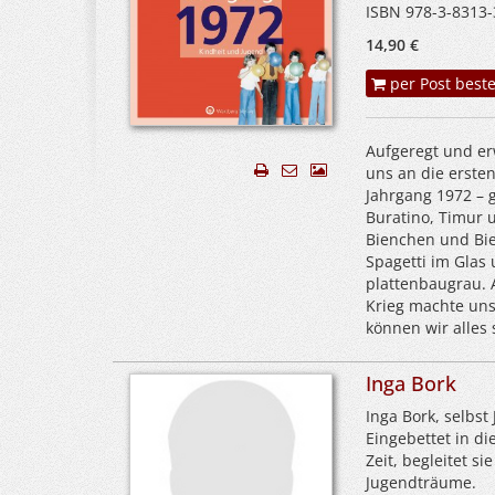
ISBN 978-3-8313-
14,90 €
per Post beste
Aufgeregt und erw
uns an die erste
Jahrgang 1972 – 
Buratino, Timur 
Bienchen und Bie
Spagetti im Glas
plattenbaugrau. 
Krieg machte uns 
können wir alles 
Inga Bork
Inga Bork, selbst
Eingebettet in d
Zeit, begleitet s
Jugendträume.