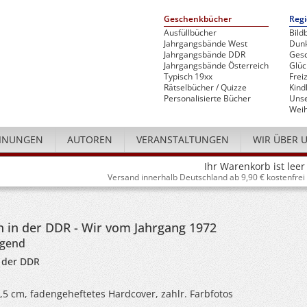
Geschenkbücher
Regi
Ausfüllbücher
Bild
Jahrgangsbände West
Dunk
Jahrgangsbände DDR
Gesc
Jahrgangsbände Österreich
Glü
Typisch 19xx
Freiz
Rätselbücher / Quizze
Kind
Personalisierte Bücher
Unse
Weih
INUNGEN
AUTOREN
VERANSTALTUNGEN
WIR ÜBER 
Ihr Warenkorb ist leer
Versand innerhalb Deutschland ab 9,90 € kostenfrei
 in der DDR - Wir vom Jahrgang 1972
ugend
 der DDR
4,5 cm, fadengeheftetes Hardcover, zahlr. Farbfotos