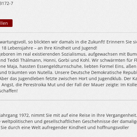
3172-7
llen
artungsvoll, so blickten wir damals in die Zukunft! Erinnern Sie si
n 18 Lebensjahre – an Ihre Kindheit und Jugend!
geboren im real existierenden Sozialismus, aufgewachsen mit Bu
und Teddi Thälmann, Honni, Gorbi und Kohl. Wir schwärmten für Fl
ne Maja, hassten Essengeldturnschuhe, liebten Formel Eins, aßen
 und träumten von Nutella. Unsere Deutsche Demokratische Republ
Aber das Jugendleben fetzte zwischen Hort und Jugendklub. Der Ka
Angst, die Perestroika Mut und der Fall der Mauer zeigte: Im Kolle
schaffen!
 Jahrgang 1972, nimmt Sie mit auf eine Reise in Ihre Vergangenheit
ie weltpolitischen und gesellschaftlichen Geschehnisse der damali
ie Sie durch eine Welt aufregender Kindheit und hoffnungsvoller