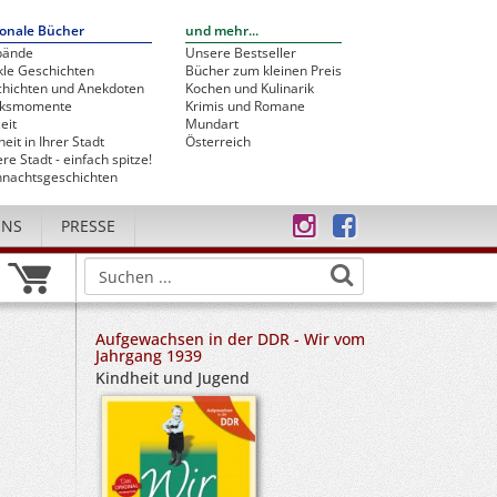
onale Bücher
und mehr...
bände
Unsere Bestseller
le Geschichten
Bücher zum kleinen Preis
hichten und Anekdoten
Kochen und Kulinarik
cksmomente
Krimis und Romane
eit
Mundart
heit in Ihrer Stadt
Österreich
re Stadt - einfach spitze!
nachtsgeschichten
UNS
PRESSE
Aufgewachsen in der DDR - Wir vom
Jahrgang 1939
Kindheit und Jugend