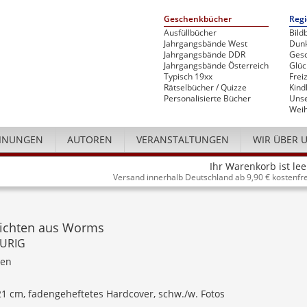
Geschenkbücher
Regi
Ausfüllbücher
Bild
Jahrgangsbände West
Dunk
Jahrgangsbände DDR
Gesc
Jahrgangsbände Österreich
Glü
Typisch 19xx
Freiz
Rätselbücher / Quizze
Kind
Personalisierte Bücher
Unse
Weih
INUNGEN
AUTOREN
VERANSTALTUNGEN
WIR ÜBER 
Ihr Warenkorb ist lee
Versand innerhalb Deutschland ab 9,90 € kostenfre
ichten aus Worms
URIG
ten
 21 cm, fadengeheftetes Hardcover, schw./w. Fotos