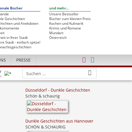
onale Bücher
und mehr...
bände
Unsere Bestseller
le Geschichten
Bücher zum kleinen Preis
hichten und Anekdoten
Kochen und Kulinarik
cksmomente
Krimis und Romane
eit
Mundart
heit in Ihrer Stadt
Österreich
re Stadt - einfach spitze!
nachtsgeschichten
UNS
PRESSE
r
i
Düsseldorf - Dunkle Geschichten
Schön & schaurig
Dunkle Geschichten aus Hannover
SCHÖN & SCHAURIG