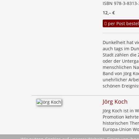
ISBN 978-3-8313-
12,– €
per Post bestel
Dunkelheit hat v
auch tags im Dun
Stadt zählen die
oder der Unterga
menschlichen Nat
Band von Jörg Ko
unehrlicher Arbei
schönen Ereignis
Jörg Koch
Jörg Koch ist in
Promotion kehrte
historischen Them
Europa-Union Wo