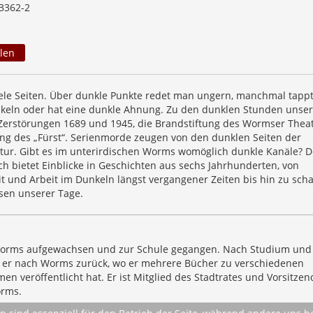
3362-2
len
iele Seiten. Über dunkle Punkte redet man ungern, manchmal tapp
keln oder hat eine dunkle Ahnung. Zu den dunklen Stunden unser
 Zerstörungen 1689 und 1945, die Brandstiftung des Wormser Thea
ng des „Fürst“. Serienmorde zeugen von den dunklen Seiten der
ur. Gibt es im unterirdischen Worms womöglich dunkle Kanäle? D
ch bietet Einblicke in Geschichten aus sechs Jahrhunderten, von
t und Arbeit im Dunkeln längst vergangener Zeiten bis hin zu scha
sen unserer Tage.
 Worms aufgewachsen und zur Schule gegangen. Nach Studium und
 er nach Worms zurück, wo er mehrere Bücher zu verschiedenen
en veröffentlicht hat. Er ist Mitglied des Stadtrates und Vorsitzen
rms.