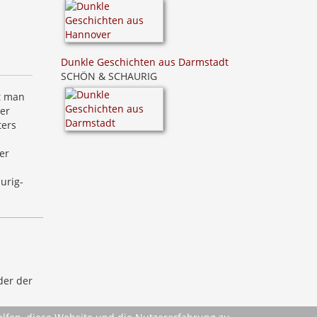
Dunkle Geschichten aus Darmstadt
SCHÖN & SCHAURIG
t man
er
ters
er
urig-
der der