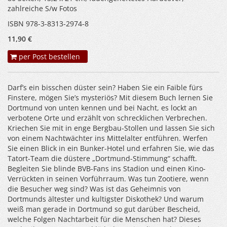
zahlreiche S/w Fotos
ISBN 978-3-8313-2974-8
11,90 €
per Post bestellen
Darf’s ein bisschen düster sein? Haben Sie ein Faible fürs
Finstere, mögen Sie’s mysteriös? Mit diesem Buch lernen Sie
Dortmund von unten kennen und bei Nacht, es lockt an
verbotene Orte und erzählt von schrecklichen Verbrechen.
Kriechen Sie mit in enge Bergbau-Stollen und lassen Sie sich
von einem Nachtwächter ins Mittelalter entführen. Werfen
Sie einen Blick in ein Bunker-Hotel und erfahren Sie, wie das
Tatort-Team die düstere „Dortmund-Stimmung“ schafft.
Begleiten Sie blinde BVB-Fans ins Stadion und einen Kino-
Verrückten in seinen Vorführraum. Was tun Zootiere, wenn
die Besucher weg sind? Was ist das Geheimnis von
Dortmunds ältester und kultigster Diskothek? Und warum
weiß man gerade in Dortmund so gut darüber Bescheid,
welche Folgen Nachtarbeit für die Menschen hat? Dieses