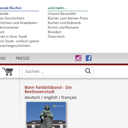
onale Bücher
und mehr...
bände
Unsere Bestseller
le Geschichten
Bücher zum kleinen Preis
hichten und Anekdoten
Kochen und Kulinarik
cksmomente
Krimis und Romane
eit
Mundart
heit in Ihrer Stadt
Österreich
re Stadt - einfach spitze!
nachtsgeschichten
UNS
PRESSE
Bonn Farbbildband - Die
Beethovenstadt
deutsch / english / français