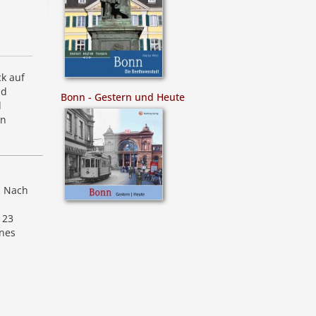
ck auf
nd
Bonn - Gestern und Heute
d
in
. Nach
 23
ines