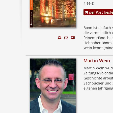
4,99 €
per Post beste
Bonn ist einfach 
die vermeintlich 
feinem Händchen 
Liebhaber Bonns 
Wein kennt (minde
Martin Wein
Martin Wein wurd
Zeitungs-Volonta
Geschichte arbei
Sachbücher und z
eigenen Jahrgang