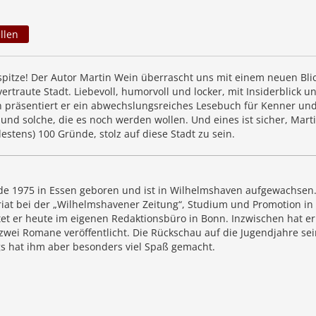
llen
spitze! Der Autor Martin Wein überrascht uns mit einem neuen Bli
vertraute Stadt. Liebevoll, humorvoll und locker, mit Insiderblick u
präsentiert er ein abwechslungsreiches Lesebuch für Kenner un
und solche, die es noch werden wollen. Und eines ist sicher, Mart
stens) 100 Gründe, stolz auf diese Stadt zu sein.
e 1975 in Essen geboren und ist in Wilhelmshaven aufgewachsen
riat bei der „Wilhelmshavener Zeitung“, Studium und Promotion in
tet er heute im eigenen Redaktionsbüro in Bonn. Inzwischen hat er
wei Romane veröffentlicht. Die Rückschau auf die Jugendjahre se
s hat ihm aber besonders viel Spaß gemacht.