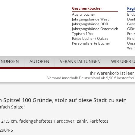
Geschenkbücher
Regi
Ausfüllbücher
Bild
Jahrgangsbände West
Dunk
Jahrgangsbände DDR
Gesc
Jahrgangsbände Österreich
Glü
Typisch 19xx
Freiz
Rätselbücher / Quizze
Kind
Personalisierte Bücher
Unse
Weih
INUNGEN
AUTOREN
VERANSTALTUNGEN
WIR ÜBER 
Ihr Warenkorb ist leer
Versand innerhalb Deutschland ab 9,90 € kostenfrei
h Spitze! 100 Gründe, stolz auf diese Stadt zu sein
nfach Spitze!
x 21,5 cm, fadengeheftetes Hardcover, zahlr. Farbfotos
2904-5