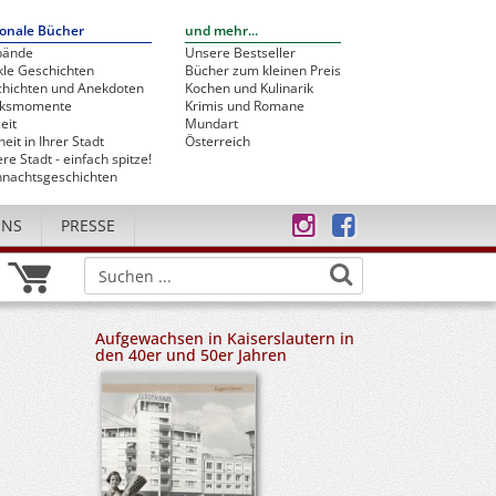
onale Bücher
und mehr...
bände
Unsere Bestseller
le Geschichten
Bücher zum kleinen Preis
hichten und Anekdoten
Kochen und Kulinarik
cksmomente
Krimis und Romane
eit
Mundart
heit in Ihrer Stadt
Österreich
re Stadt - einfach spitze!
nachtsgeschichten
UNS
PRESSE
Aufgewachsen in Kaiserslautern in
den 40er und 50er Jahren