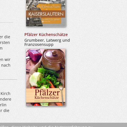
Pfälzer Küchenschätze
er die
Grumbeer, Latwerg und
rsten
Franzosensupp
um
en wir
o nach
 Kirch
andere
rlin
r die