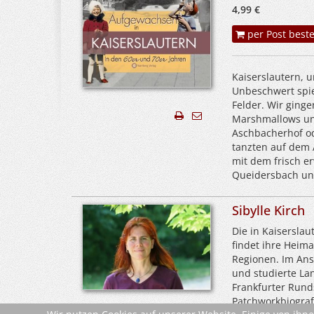
4,99 €
per Post beste
Kaiserslautern, u
Unbeschwert spie
Felder. Wir ging
Marshmallows un
Aschbacherhof od
tanzten auf dem 
mit dem frisch e
Queidersbach un
Sibylle Kirch
Die in Kaisersla
findet ihre Heima
Regionen. Im Ansc
und studierte Lan
Frankfurter Rund
Patchworkbiograf