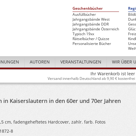
Geschenkbücher
Regi
Ausfüllbücher
Bild
Jahrgangsbände West
Dunk
Jahrgangsbände DDR
Gesc
Jahrgangsbände Österreich
Glü
Typisch 19xx
Freiz
Rätselbücher / Quizze
Kind
Personalisierte Bücher
Unse
Weih
INUNGEN
AUTOREN
VERANSTALTUNGEN
WIR ÜBER 
Ihr Warenkorb ist leer
Versand innerhalb Deutschland ab 9,90 € kostenfrei
in Kaiserslautern in den 60er und 70er Jahren
4,5 cm, fadengeheftetes Hardcover, zahlr. farb. Fotos
1872-8