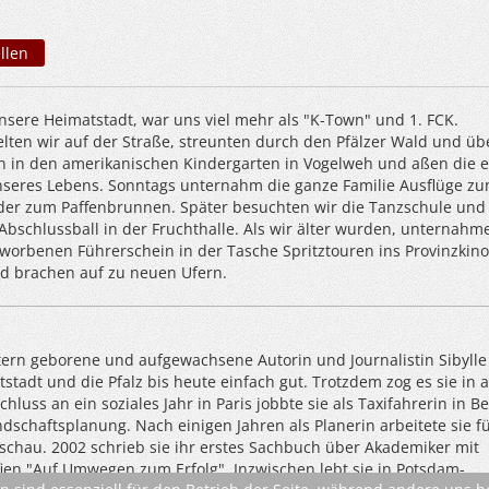
llen
nsere Heimatstadt, war uns viel mehr als "K-Town" und 1. FCK.
lten wir auf der Straße, streunten durch den Pfälzer Wald und üb
en in den amerikanischen Kindergarten in Vogelweh und aßen die e
seres Lebens. Sonntags unternahm die ganze Familie Ausflüge z
er zum Paffenbrunnen. Später besuchten wir die Tanzschule und
Abschlussball in der Fruchthalle. Als wir älter wurden, unternahm
rworbenen Führerschein in der Tasche Spritztouren ins Provinzkin
d brachen auf zu neuen Ufern.
utern geborene und aufgewachsene Autorin und Journalistin Sibylle
tstadt und die Pfalz bis heute einfach gut. Trotzdem zog es sie in 
hluss an ein soziales Jahr in Paris jobbte sie als Taxifahrerin in Be
dschaftsplanung. Nach einigen Jahren als Planerin arbeitete sie fü
schau. 2002 schrieb sie ihr erstes Sachbuch über Akademiker mit
ien "Auf Umwegen zum Erfolg". Inzwischen lebt sie in Potsdam-