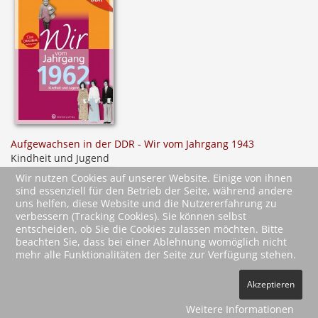
Aufgewachsen in der DDR - Wir vom Jahrgang 1943
Kindheit und Jugend
Wir nutzen Cookies auf unserer Website. Einige von ihnen
sind essenziell für den Betrieb der Seite, während andere
uns helfen, diese Website und die Nutzererfahrung zu
verbessern (Tracking Cookies). Sie können selbst
entscheiden, ob Sie die Cookies zulassen möchten. Bitte
beachten Sie, dass bei einer Ablehnung womöglich nicht
mehr alle Funktionalitäten der Seite zur Verfügung stehen.
2026 Wartberg-Verlag GmbH
Akzeptieren
AGB
Impressum
Datenschutz
Kontakt
Vertrag widerrufen
Weitere Informationen