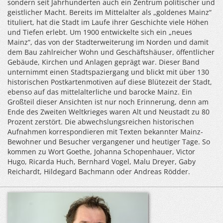
sondern seit Jahrhunderten auch ein Zentrum politischer und
geistlicher Macht. Bereits im Mittelalter als „goldenes Mainz“
tituliert, hat die Stadt im Laufe ihrer Geschichte viele Höhen
und Tiefen erlebt. Um 1900 entwickelte sich ein „neues
Mainz“, das von der Stadterweiterung im Norden und damit
dem Bau zahlreicher Wohn­ und Geschäftshäuser, öffentlicher
Gebäude, Kirchen und Anlagen geprägt war. Dieser Band
unternimmt einen Stadtspaziergang und blickt mit über 130
historischen Postkartenmotiven auf diese Blütezeit der Stadt,
ebenso auf das mittelalterliche und barocke Mainz. Ein
Großteil dieser Ansichten ist nur noch Erinnerung, denn am
Ende des Zweiten Weltkrieges waren Alt­ und Neustadt zu 80
Prozent zerstört. Die abwechslungsreichen historischen
Aufnahmen korrespondieren mit Texten bekannter Mainz­
Bewohner und ­Besucher vergangener und heutiger Tage. So
kommen zu Wort Goethe, Johanna Schopenhauer, Victor
Hugo, Ricarda Huch, Bernhard Vogel, Malu Dreyer, Gaby
Reichardt, Hildegard Bachmann oder Andreas Rödder.