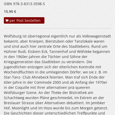
ISBN 978-3-8313-3598-5
15,90 €
per Post bestellen
Wolfsburg ist überregional eigentlich nur als Volkswagenstadt
bekannt, aber Kneipen, Bierstuben oder Tanzlokale waren
und sind auch hier zentrale Orte des Stadtlebens. Rund um
Hühner Rudi, Eisbein Eck, Tannenhof und Wöhleke begannen
in den 1960er-Jahren die Töchter und Söhne der
Kriegsgeneration das Stadtleben zu verändern. Die
Jugendlichen entzogen sich der elterlichen Kontrolle mit
Wochendfluchten in die umliegenden Dörfer, wo sie z. B. im
Star-Tanz- Club Ahnebeck feierten. Man traf sich Ende der
60er-Jahre in der Commode 2000 und ab Anfang der 1970er
in der Coquille mit ihrer alternativen prä-queeren
Wolfsburger Szene. An der Theke der Bistrothek am
Schachtweg wurden Pläne geschmiedet, im Extrem an der
Breslauer Strasse über Alternativen debattiert. Im Jembker
Hof, Moonlight und im Hozo wurde bis zum Morgen getanzt.
Die Geschichten dieser unterschiedlichen Treffpunkte und