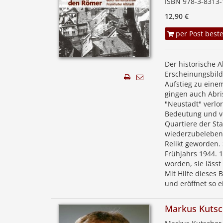
ISBN 978-3-8313-
12,90 €
per Post beste
Der historische A
Erscheinungsbild
Aufstieg zu eine
gingen auch Abr
"Neustadt" verlo
Bedeutung und ve
Quartiere der Sta
wiederzubeleben,
Relikt geworden.
Frühjahrs 1944. 
worden, sie lässt
Mit Hilfe dieses
und eröffnet so e
Markus Kutsc