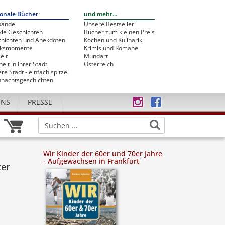
onale Bücher
und mehr...
bände
Unsere Bestseller
le Geschichten
Bücher zum kleinen Preis
hichten und Anekdoten
Kochen und Kulinarik
cksmomente
Krimis und Romane
eit
Mundart
heit in Ihrer Stadt
Österreich
re Stadt - einfach spitze!
nachtsgeschichten
UNS
PRESSE
Wir Kinder der 60er und 70er Jahre
- Aufgewachsen in Frankfurt
ter