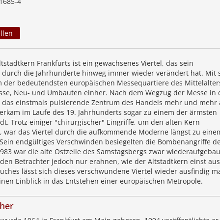
1685-4
llen
ltstadtkern Frankfurts ist ein gewachsenes Viertel, das sein
 durch die Jahrhunderte hinweg immer wieder verändert hat. Mit
m der bedeutendsten europäischen Messequartiere des Mittelalter
isse, Neu- und Umbauten einher. Nach dem Wegzug der Messe in 
r das einstmals pulsierende Zentrum des Handels mehr und mehr
rkam im Laufe des 19. Jahrhunderts sogar zu einem der ärmsten
dt. Trotz einiger "chirurgischer" Eingriffe, um den alten Kern
 war das Viertel durch die aufkommende Moderne längst zu eine
 Sein endgültiges Verschwinden besiegelten die Bombenangriffe d
1983 war die alte Ostzeile des Samstagsbergs zwar wiederaufgebau
 den Betrachter jedoch nur erahnen, wie der Altstadtkern einst au
 Buches lässt sich dieses verschwundene Viertel wieder ausfindig 
inen Einblick in das Entstehen einer europäischen Metropole.
her