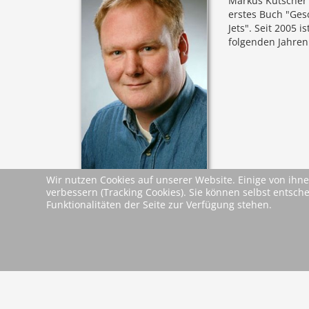
Markus Kutscher 
erstes Buch "Ges
Jets". Seit 2005 i
folgenden Jahren
Wir nutzen Cookies auf unserer Website. Einige von ihne
verbessern (Tracking Cookies). Sie können selbst entsch
Leseproben &
Funktionalitäten der Seite zur Verfügung stehen.
Leseprobe
Dokumente
zurück