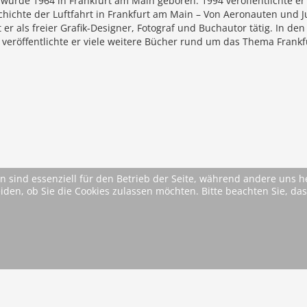
wurde 1964 in Frankfurt am Main geboren. 1994 veröffentlichte er
chichte der Luftfahrt in Frankfurt am Main – Von Aeronauten und 
st er als freier Grafik-Designer, Fotograf und Buchautor tätig. In den
 veröffentlichte er viele weitere Bücher rund um das Thema Frankf
n sind essenziell für den Betrieb der Seite, während andere uns 
eiden, ob Sie die Cookies zulassen möchten. Bitte beachten Sie, d
* Alle Preise inkl. MwSt. ggfls. zzgl. Versandkosten (si