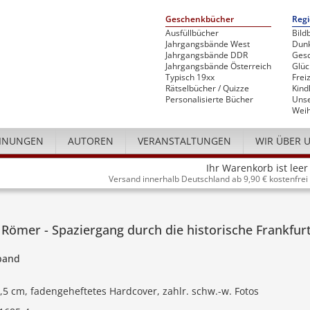
Geschenkbücher
Regi
Ausfüllbücher
Bild
Jahrgangsbände West
Dunk
Jahrgangsbände DDR
Gesc
Jahrgangsbände Österreich
Glü
Typisch 19xx
Freiz
Rätselbücher / Quizze
Kind
Personalisierte Bücher
Unse
Weih
INUNGEN
AUTOREN
VERANSTALTUNGEN
WIR ÜBER 
Ihr Warenkorb ist leer
Versand innerhalb Deutschland ab 9,90 € kostenfrei
ömer - Spaziergang durch die historische Frankfur
dband
4,5 cm, fadengeheftetes Hardcover, zahlr. schw.-w. Fotos