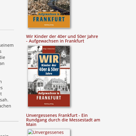
Wir Kinder der 40er und 50er Jahre
- Aufgewachsen in Frankfurt
 seinem
s
die
 an
m
es
t
ssah.
machen
Unvergessenes Frankfurt - Ein
Rundgang durch die Messestadt am
Main