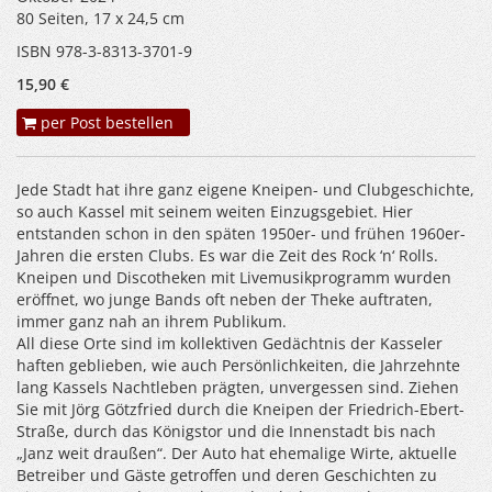
80 Seiten, 17 x 24,5 cm
ISBN 978-3-8313-3701-9
15,90 €
per Post bestellen
Jede Stadt hat ihre ganz eigene Kneipen- und Clubgeschichte,
so auch Kassel mit seinem weiten Einzugsgebiet. Hier
entstanden schon in den späten 1950er- und frühen 1960er-
Jahren die ersten Clubs. Es war die Zeit des Rock ‘n‘ Rolls.
Kneipen und Discotheken mit Livemusikprogramm wurden
eröffnet, wo junge Bands oft neben der Theke auftraten,
immer ganz nah an ihrem Publikum.
All diese Orte sind im kollektiven Gedächtnis der Kasseler
haften geblieben, wie auch Persönlichkeiten, die Jahrzehnte
lang Kassels Nachtleben prägten, unvergessen sind. Ziehen
Sie mit Jörg Götzfried durch die Kneipen der Friedrich-Ebert-
Straße, durch das Königstor und die Innenstadt bis nach
„Janz weit draußen“. Der Auto hat ehemalige Wirte, aktuelle
Betreiber und Gäste getroffen und deren Geschichten zu