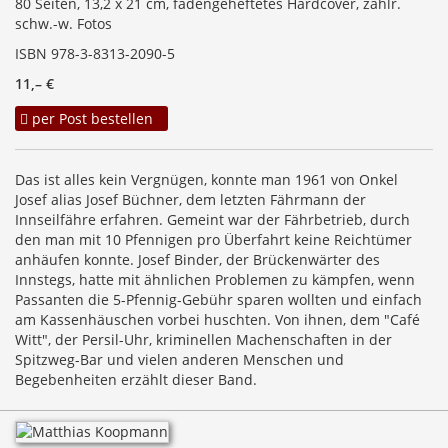
80 Seiten, 13,2 x 21 cm, fadengeheftetes Hardcover, zahlr.
schw.-w. Fotos
ISBN 978-3-8313-2090-5
11,– €
per Post bestellen
Das ist alles kein Vergnügen, konnte man 1961 von Onkel
Josef alias Josef Büchner, dem letzten Fährmann der
Innseilfähre erfahren. Gemeint war der Fährbetrieb, durch
den man mit 10 Pfennigen pro Überfahrt keine Reichtümer
anhäufen konnte. Josef Binder, der Brückenwärter des
Innstegs, hatte mit ähnlichen Problemen zu kämpfen, wenn
Passanten die 5-Pfennig-Gebühr sparen wollten und einfach
am Kassenhäuschen vorbei huschten. Von ihnen, dem "Café
Witt", der Persil-Uhr, kriminellen Machenschaften in der
Spitzweg-Bar und vielen anderen Menschen und
Begebenheiten erzählt dieser Band.