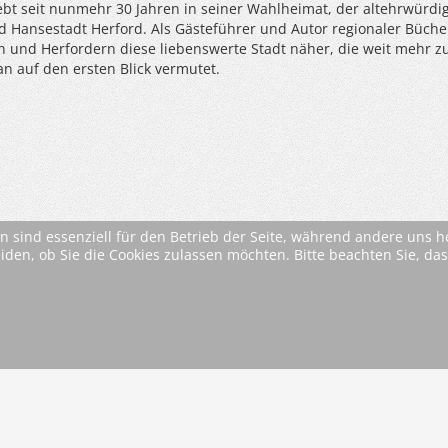
lebt seit nunmehr 30 Jahren in seiner Wahlheimat, der altehrwürdi
nd Hansestadt Herford. Als Gästeführer und Autor regionaler Büche
n und Herfordern diese liebenswerte Stadt näher, die weit mehr z
an auf den ersten Blick vermutet.
n sind essenziell für den Betrieb der Seite, während andere uns 
eiden, ob Sie die Cookies zulassen möchten. Bitte beachten Sie, d
* Alle Preise inkl. MwSt. ggfls. zzgl. Versandkosten (si
AGB
Im