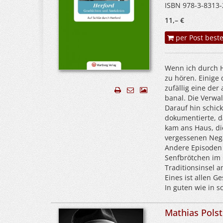
ISBN 978-3-8313-
11,– €
per Post beste
Wenn ich durch 
zu hören. Einige 
zufällig eine de
banal. Die Verwa
Darauf hin schic
dokumentierte, d
kam ans Haus, di
vergessenen Nega
Andere Episoden 
Senfbrötchen im 
Traditionsinsel 
Eines ist allen G
In guten wie in s
Mathias Polst