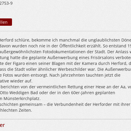
2753-9
llen
Herford schlüre, bekomme ich manchmal die unglaublichsten Dön
davon wurden noch nie in der Öffentlichkeit erzählt. So entstand 1
r außergewöhnlichsten Fotodokumentationen der Stadt. Der Anlass 
ltung hatte die geplante Außenwerbung eines Frisörsalons verbote
kte der Figaro einen seiner Blagen mit der Kamera durch Herford, 
ass die Stadt voller ähnlicher Werbeschilder war. Die Außenwerb
e Fotos wurden entsorgt. Nach Jahrzehnten tauchten jetzt die
tive wieder auf.
berichten von der vermeintlichen Rettung einer Hexe an der Aa, v
Otto Weddigen Bad oder der in den 60er-Jahren geplanten
am Münsterkirchplatz.
eschichten gemeinsam – die Verbundenheit der Herforder mit ihrer 
chlechten Zeiten.
er