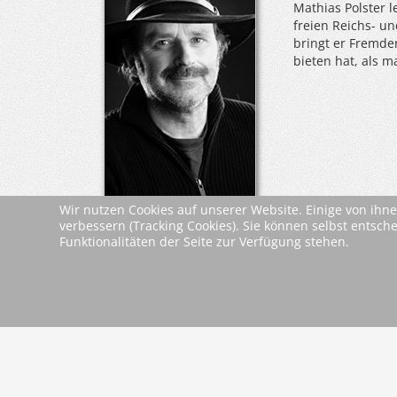
Mathias Polster 
freien Reichs- u
bringt er Fremde
bieten hat, als m
Wir nutzen Cookies auf unserer Website. Einige von ihne
verbessern (Tracking Cookies). Sie können selbst entsch
Leseproben &
Funktionalitäten der Seite zur Verfügung stehen.
Leseprobe
Dokumente
zurück
2026 Wartberg-Verlag GmbH