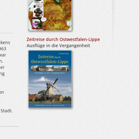
Zeitreise durch Ostwestfalen-Lippe
ekens
Ausflüge in die Vergangenheit
963
war
n.
der
ung
on
Stadt.