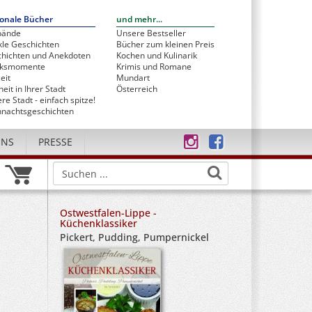
onale Bücher
und mehr...
bände
Unsere Bestseller
le Geschichten
Bücher zum kleinen Preis
hichten und Anekdoten
Kochen und Kulinarik
cksmomente
Krimis und Romane
eit
Mundart
heit in Ihrer Stadt
Österreich
re Stadt - einfach spitze!
nachtsgeschichten
UNS
PRESSE
Ostwestfalen-Lippe -
Küchenklassiker
Pickert, Pudding, Pumpernickel