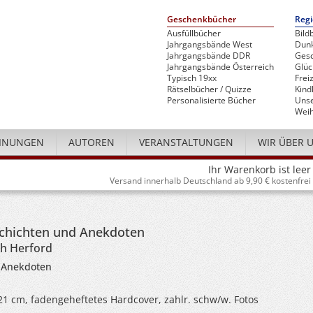
Geschenkbücher
Regi
Ausfüllbücher
Bild
Jahrgangsbände West
Dunk
Jahrgangsbände DDR
Gesc
Jahrgangsbände Österreich
Glü
Typisch 19xx
Freiz
Rätselbücher / Quizze
Kind
Personalisierte Bücher
Unse
Weih
INUNGEN
AUTOREN
VERANSTALTUNGEN
WIR ÜBER 
Ihr Warenkorb ist leer
Versand innerhalb Deutschland ab 9,90 € kostenfrei
schichten und Anekdoten
ch Herford
 Anekdoten
 21 cm, fadengeheftetes Hardcover, zahlr. schw/w. Fotos