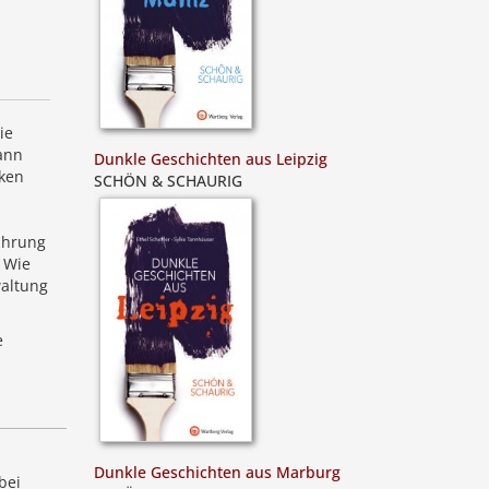
ie
ann
Dunkle Geschichten aus Leipzig
cken
SCHÖN & SCHAURIG
ührung
 Wie
waltung
e
Dunkle Geschichten aus Marburg
bei