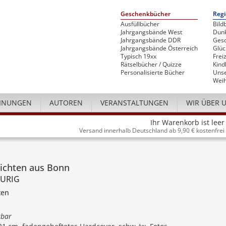
Geschenkbücher
Regi
Ausfüllbücher
Bild
Jahrgangsbände West
Dunk
Jahrgangsbände DDR
Gesc
Jahrgangsbände Österreich
Glü
Typisch 19xx
Freiz
Rätselbücher / Quizze
Kind
Personalisierte Bücher
Unse
Weih
INUNGEN
AUTOREN
VERANSTALTUNGEN
WIR ÜBER 
Ihr Warenkorb ist leer
Versand innerhalb Deutschland ab 9,90 € kostenfrei
ichten aus Bonn
URIG
ten
rbar