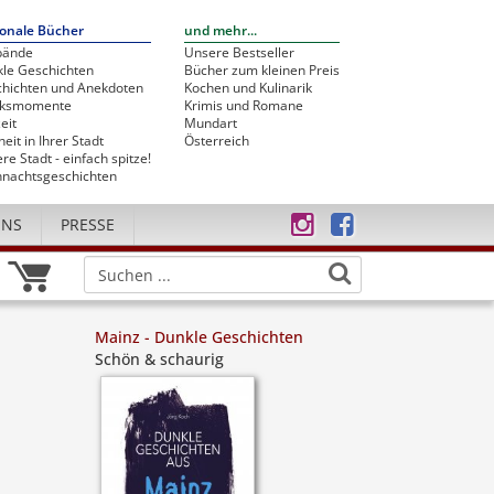
onale Bücher
und mehr...
bände
Unsere Bestseller
le Geschichten
Bücher zum kleinen Preis
hichten und Anekdoten
Kochen und Kulinarik
cksmomente
Krimis und Romane
eit
Mundart
heit in Ihrer Stadt
Österreich
re Stadt - einfach spitze!
nachtsgeschichten
UNS
PRESSE
Mainz - Dunkle Geschichten
Schön & schaurig