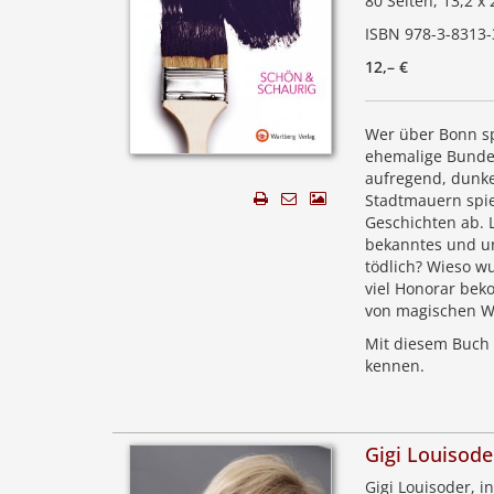
80 Seiten, 13,2 x
ISBN 978-3-8313-
12,– €
Wer über Bonn sp
ehemalige Bundes
aufregend, dunkel
Stadtmauern spie
Geschichten ab. 
bekanntes und u
tödlich? Wieso w
viel Honorar bek
von magischen W
Mit diesem Buch 
kennen.
Gigi Louisode
Gigi Louisoder, i