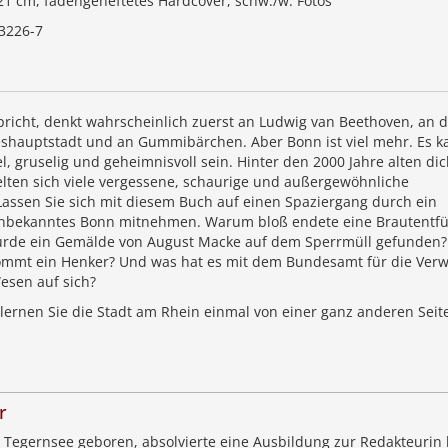
 21 cm, fadengeheftetes Hardcover, schw./w. Fotos
3226-7
richt, denkt wahrscheinlich zuerst an Ludwig van Beethoven, an d
hauptstadt und an Gummibärchen. Aber Bonn ist viel mehr. Es k
, gruselig und geheimnisvoll sein. Hinter den 2000 Jahre alten di
lten sich viele vergessene, schaurige und außergewöhnliche
Lassen Sie sich mit diesem Buch auf einen Spaziergang durch ein
nbekanntes Bonn mitnehmen. Warum bloß endete eine Brautentf
urde ein Gemälde von August Macke auf dem Sperrmüll gefunden?
ommt ein Henker? Und was hat es mit dem Bundesamt für die Ver
esen auf sich?
lernen Sie die Stadt am Rhein einmal von einer ganz anderen Seit
r
n Tegernsee geboren, absolvierte eine Ausbildung zur Redakteurin 