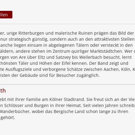
llen
er, urige Ritterburgen und malerische Ruinen prägen das Bild der E
nur strategisch günstig, sondern auch an den attraktivsten Stellen
anche liegen einsam in abgelegenen Tälern oder versteckt in den
ldern, andere stehen im Zentrum quirliger Marktstädtchen. Wer 
rgen von Are über Eltz und Satzvey bis Weilerbach besucht, lernt
schönsten Täler und Höhen der Eifel kennen. Der Band zeigt und
bte Ausflugsziele und verborgene Schätze zwischen Aachen, Köln, 
eisten der Gebäude sind für Besucher zugänglich.
ath
lebt mit ihrer Familie am Kölner Stadtrand. Sie freut sich an der Vie
n Schlösser und Burgen in ihrer Heimat. Seit vielen Jahren schreibt
Wanderbücher, wobei das Bergische Land schon lange zu ihren
gehört.