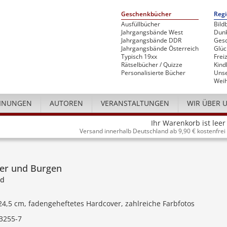
Geschenkbücher
Regi
Ausfüllbücher
Bild
Jahrgangsbände West
Dunk
Jahrgangsbände DDR
Gesc
Jahrgangsbände Österreich
Glü
Typisch 19xx
Freiz
Rätselbücher / Quizze
Kind
Personalisierte Bücher
Unse
Weih
INUNGEN
AUTOREN
VERANSTALTUNGEN
WIR ÜBER 
Ihr Warenkorb ist leer
Versand innerhalb Deutschland ab 9,90 € kostenfrei
sser und Burgen
nd
 24,5 cm, fadengeheftetes Hardcover, zahlreiche Farbfotos
3255-7