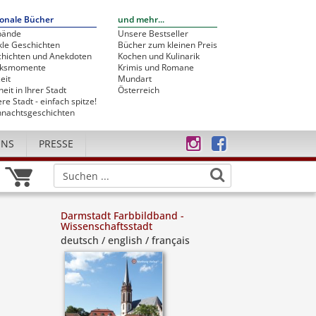
onale Bücher
und mehr...
bände
Unsere Bestseller
le Geschichten
Bücher zum kleinen Preis
hichten und Anekdoten
Kochen und Kulinarik
cksmomente
Krimis und Romane
eit
Mundart
heit in Ihrer Stadt
Österreich
re Stadt - einfach spitze!
nachtsgeschichten
UNS
PRESSE
Darmstadt Farbbildband -
Wissenschaftsstadt
deutsch / english / français