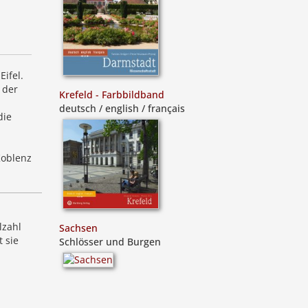
ifel.
 der
Krefeld - Farbbildband
deutsch / english / français
die
Koblenz
lzahl
Sachsen
 sie
Schlösser und Burgen