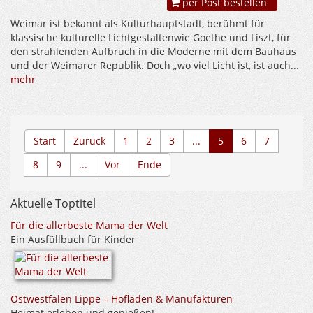
per Post bestellen
Weimar ist bekannt als Kulturhauptstadt, berühmt für
klassische kulturelle Lichtgestaltenwie Goethe und Liszt, für
den strahlenden Aufbruch in die Moderne mit dem Bauhaus
und der Weimarer Republik. Doch „wo viel Licht ist, ist auch...
mehr
Start
Zurück
1
2
3
...
5
6
7
8
9
...
Vor
Ende
Aktuelle Toptitel
Für die allerbeste Mama der Welt
Ein Ausfüllbuch für Kinder
Ostwestfalen Lippe – Hofläden & Manufakturen
Heimat erleben und genießen!