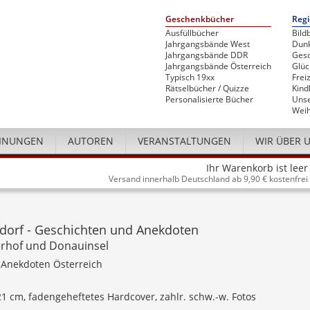
Geschenkbücher
Regi
Ausfüllbücher
Bild
Jahrgangsbände West
Dunk
Jahrgangsbände DDR
Gesc
Jahrgangsbände Österreich
Glü
Typisch 19xx
Freiz
Rätselbücher / Quizze
Kind
Personalisierte Bücher
Unse
Weih
INUNGEN
AUTOREN
VERANSTALTUNGEN
WIR ÜBER 
Ihr Warenkorb ist leer
Versand innerhalb Deutschland ab 9,90 € kostenfrei
sdorf - Geschichten und Anekdoten
gerhof und Donauinsel
 Anekdoten Österreich
 21 cm, fadengeheftetes Hardcover, zahlr. schw.-w. Fotos