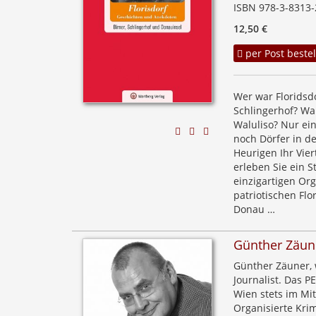
ISBN 978-3-8313-
12,50 €
per Post bestel
Wer war Floridsd
Schlingerhof? Wa
Waluliso? Nur ein
noch Dörfer in de
Heurigen Ihr Vie
erleben Sie ein S
einzigartigen Org
patriotischen Flo
Donau …
Günther Zäun
Günther Zäuner, w
Journalist. Das P
Wien stets im Mit
Organisierte Kri