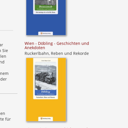
Wien - Döbling - Geschichten und
ar
Anekdoten
n Sie
Ruckerlbahn, Reben und Rekorde
elen
und
einem
 der
d
nen
te für