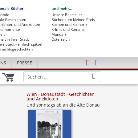
onale Bücher
und mehr...
bände
Unsere Bestseller
le Geschichten
Bücher zum kleinen Preis
hichten und Anekdoten
Kochen und Kulinarik
cksmomente
Krimis und Romane
eit
Mundart
heit in Ihrer Stadt
Österreich
re Stadt - einfach spitze!
nachtsgeschichten
UNS
PRESSE
Wien - Donaustadt - Geschichten
und Anekdoten
Und sonntags ab an die Alte Donau