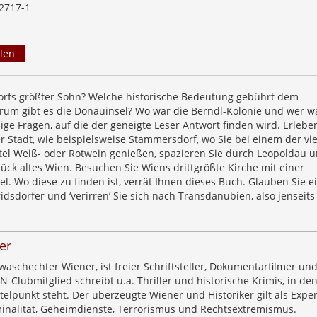
2717-1
len
orfs größter Sohn? Welche historische Bedeutung gebührt dem
rum gibt es die Donauinsel? Wo war die Berndl-Kolonie und wer w
ige Fragen, auf die der geneigte Leser Antwort finden wird. Erlebe
r Stadt, wie beispielsweise Stammersdorf, wo Sie bei einem der vi
rtel Weiß- oder Rotwein genießen, spazieren Sie durch Leopoldau 
tück altes Wien. Besuchen Sie Wiens drittgrößte Kirche mit einer
el. Wo diese zu finden ist, verrät Ihnen dieses Buch. Glauben Sie 
ridsdorfer und ‘verirren’ Sie sich nach Transdanubien, also jenseits
er
aschechter Wiener, ist freier Schriftsteller, Dokumentarfilmer un
EN-Clubmitglied schreibt u.a. Thriller und historische Krimis, in de
telpunkt steht. Der überzeugte Wiener und Historiker gilt als Exper
minalität, Geheimdienste, Terrorismus und Rechtsextremismus.