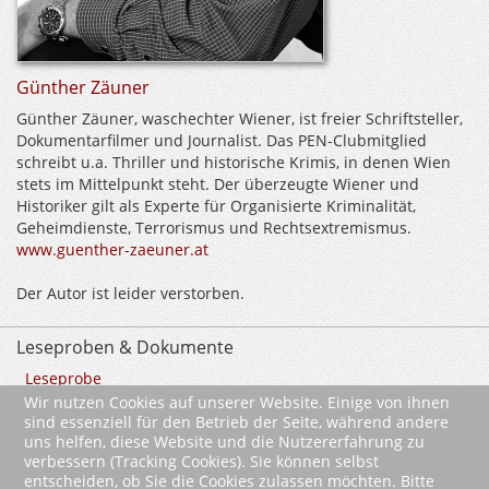
Günther Zäuner
Günther Zäuner, waschechter Wiener, ist freier Schriftsteller,
Dokumentarfilmer und Journalist. Das PEN-Clubmitglied
schreibt u.a. Thriller und historische Krimis, in denen Wien
stets im Mittelpunkt steht. Der überzeugte Wiener und
Historiker gilt als Experte für Organisierte Kriminalität,
Geheimdienste, Terrorismus und Rechtsextremismus.
www.guenther-zaeuner.at
Der Autor ist leider verstorben.
Leseproben & Dokumente
Leseprobe
Wir nutzen Cookies auf unserer Website. Einige von ihnen
sind essenziell für den Betrieb der Seite, während andere
zurück
uns helfen, diese Website und die Nutzererfahrung zu
verbessern (Tracking Cookies). Sie können selbst
* Alle Preise inkl. MwSt. ggfls. zzgl. Versandkosten (siehe
AGBs
)
entscheiden, ob Sie die Cookies zulassen möchten. Bitte