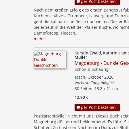
per Post bestellen
Nach dem großen Erfolg des ersten Bandes „Pfäl
Küchenschätze – Grumbeer, Latwerg und Franzo
geht die kulinarische Reise nun weiter. Dieser B
Sie erneut in die Welt der Pfälzer Küche, wo nich
Dampfknepp, Fleesch...
mehr
Kerstin Ewald, Kathrin Hame
Müller
Magdeburg - Dunkle Ges
Schön & Schaurig
ersch. Oktober 2026
Vorbestellung möglich
80 Seiten, 13,2 x 21 cm
12,90 €
per Post bestellen
Postkartenidylle? Nicht mit uns! Dieses Buch zeig
Magdeburg düster und beklemmend. Es führt Sie
Schatten. Zu finsteren Nächten im Dom, zur Bluth