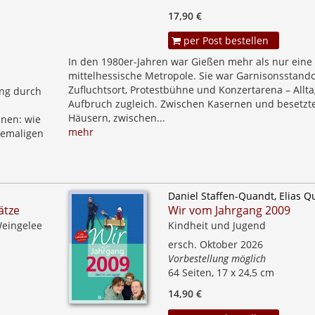
17,90 €
per Post bestellen
In den 1980er-Jahren war Gießen mehr als nur eine
mittelhessische Metropole. Sie war Garnisonsstand
Zufluchtsort, Protestbühne und Konzertarena – Allt
ng durch
Aufbruch zugleich. Zwischen Kasernen und besetzt
Häusern, zwischen...
hnen: wie
mehr
hemaligen
Daniel Staffen-Quandt, Elias 
ätze
Wir vom Jahrgang 2009
Weingelee
Kindheit und Jugend
ersch. Oktober 2026
Vorbestellung möglich
64 Seiten, 17 x 24,5 cm
14,90 €