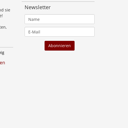
Newsletter
nd sie
e!
ten,
wig
ten