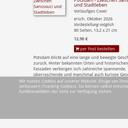
Potsdam - Zwischen San
und Stadtleben
Vorläufiges Cover
ersch. Oktober 2026
Vorbestellung möglich
80 Seiten, 13,2 x 21 cm
12,90 €
per Post bestellen
Potsdam blickt auf eine lange und bewegte Gesc
zurück. Hinter bekannten Orten und historische
Fassaden verbergen sich zahlreiche spannende,
überraschende und manchmal auch kuriose Gesc
Huckelkuchen und Wohnzimmertheater, musikalis
Wir nutzen Cookies auf unserer Website. Einige von ihne
mehr
verbessern (Tracking Cookies). Sie können selbst entsch
Funktionalitäten der Seite zur Verfügung stehen.
Start
Zurü