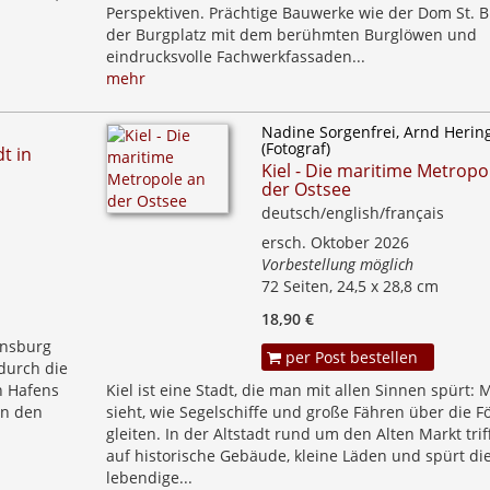
Perspektiven. Prächtige Bauwerke wie der Dom St. Bl
der Burgplatz mit dem berühmten Burglöwen und
eindrucksvolle Fachwerkfassaden...
mehr
Nadine Sorgenfrei, Arnd Herin
(Fotograf)
t in
Kiel - Die maritime Metropo
der Ostsee
deutsch/english/français
ersch. Oktober 2026
Vorbestellung möglich
72 Seiten, 24,5 x 28,8 cm
18,90 €
ensburg
per Post bestellen
durch die
n Hafens
Kiel ist eine Stadt, die man mit allen Sinnen spürt: 
en den
sieht, wie Segelschiffe und große Fähren über die F
gleiten. In der Altstadt rund um den Alten Markt tri
auf historische Gebäude, kleine Läden und spürt di
lebendige...