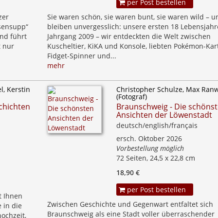
per Post bestellen
zer
Sie waren schön, sie waren bunt, sie waren wild – u
sensupp“
bleiben unvergesslich: unsere ersten 18 Lebensjahr
and führt
Jahrgang 2009 – wir entdeckten die Welt zwischen
t nur
Kuscheltier, KiKA und Konsole, liebten Pokémon-Kar
Fidget-Spinner und...
mehr
l, Kerstin
Christopher Schulze, Max Ran
(Fotograf)
chichten
Braunschweig - Die schöns
Ansichten der Löwenstadt
deutsch/english/français
ersch. Oktober 2026
Vorbestellung möglich
72 Seiten, 24,5 x 22,8 cm
18,90 €
per Post bestellen
t Ihnen
Zwischen Geschichte und Gegenwart entfaltet sich
 in die
Braunschweig als eine Stadt voller überraschender
ochzeit,