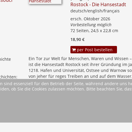
ssouci
Rostock - Die Hansestadt
deutsch/english/français
ersch. Oktober 2026
Vorbestellung möglich
72 Seiten, 24,5 x 22,8 cm
18,90 €
per Post bestellen
Ein Tor zur Welt für Menschen, Waren und Wissen –
hichte
ist die Hansestadt Rostock seit ihrer Gründung im J
n
1218. Hafen und Universität, Ostsee und Warnow so
von jeher für reges Treiben an und auf dem Wasser.
hichten:
heute sind Besucher...
che...
n sind essenziell für den Betrieb der Seite, während andere uns 
mehr
eiden, ob Sie die Cookies zulassen möchten. Bitte beachten Sie, d
ck
1
2
3
4
Vor
Ende