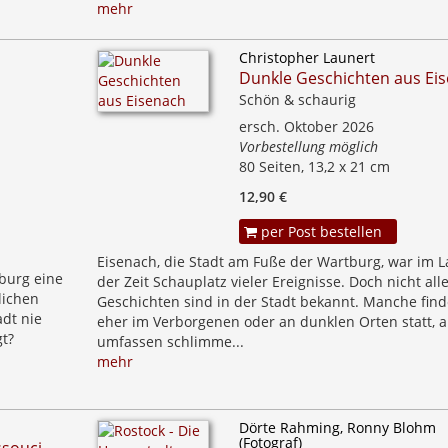
mehr
Christopher Launert
Dunkle Geschichten aus Ei
Schön & schaurig
ersch. Oktober 2026
Vorbestellung möglich
80 Seiten, 13,2 x 21 cm
12,90 €
per Post bestellen
Eisenach, die Stadt am Fuße der Wartburg, war im L
burg eine
der Zeit Schauplatz vieler Ereignisse. Doch nicht all
lichen
Geschichten sind in der Stadt bekannt. Manche fin
dt nie
eher im Verborgenen oder an dunklen Orten statt, 
gt?
umfassen schlimme...
mehr
Dörte Rahming, Ronny Blohm
(Fotograf)