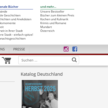
onale Bücher
und mehr...
bände
Unsere Bestseller
le Geschichten
Bücher zum kleinen Preis
hichten und Anekdoten
Kochen und Kulinarik
cksmomente
Krimis und Romane
eit
Mundart
heit in Ihrer Stadt
Österreich
re Stadt - einfach spitze!
nachtsgeschichten
UNS
PRESSE
Katalog Deutschland