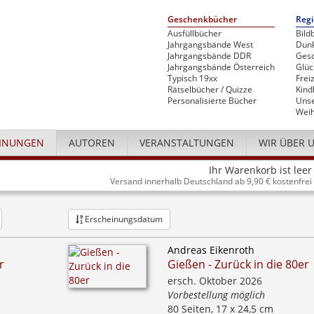
Geschenkbücher
Regi
Ausfüllbücher
Bild
Jahrgangsbände West
Dunk
Jahrgangsbände DDR
Gesc
Jahrgangsbände Österreich
Glü
Typisch 19xx
Freiz
Rätselbücher / Quizze
Kind
Personalisierte Bücher
Unse
Weih
INUNGEN
AUTOREN
VERANSTALTUNGEN
WIR ÜBER 
Ihr Warenkorb ist leer
Versand innerhalb Deutschland ab 9,90 € kostenfrei
Erscheinungsdatum
Andreas Eikenroth
r
Gießen - Zurück in die 80er
ersch. Oktober 2026
Vorbestellung möglich
80 Seiten, 17 x 24,5 cm