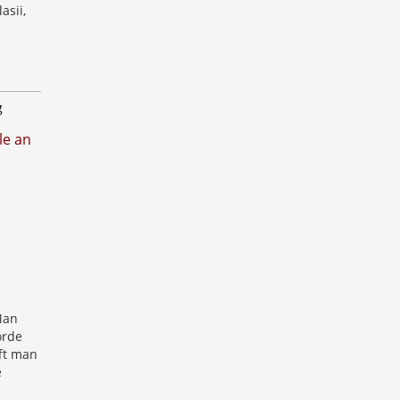
asii,
g
le an
Man
örde
fft man
e