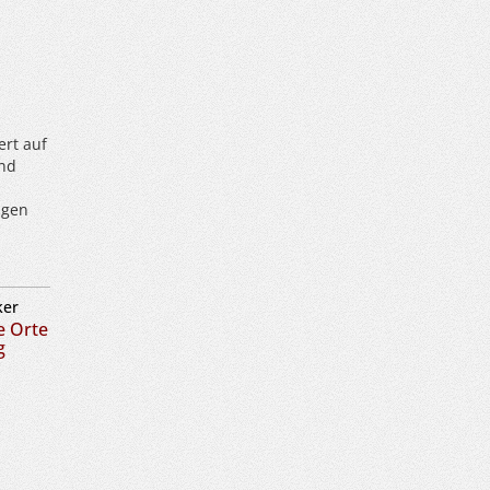
ert auf
and
ngen
ker
e Orte
g