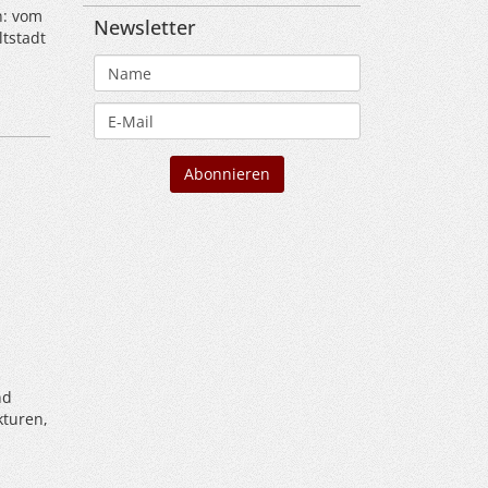
n: vom
Newsletter
tstadt
nd
kturen,