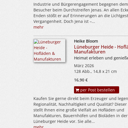
Industrie und Bürgerengagement begegnen dem
Besucher beim Durchstreifen Jenas. An allen Ec
Enden stößt er auf Erinnerungen an die Lichtgest
Vergangenheit. Doch Jena ist –...
mehr
Heike Bloom
Lüneburger Heide - Hofl
Manufakturen
Heimat erleben und genieß
März 2026
128 Abb., 14,8 x 21 cm
16,90 €
per Post bestellen
Kaufen Sie gerne direkt beim Erzeuger und legen
Regionalität, Nachhaltigkeit und Qualität? Diese
stellt Ihnen eine große Vielfalt an Hofläden und
Manufakturen, Bauernhöfen und Bioläden in der
Lüneburger Heide vor. Sie alle...
mehr