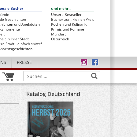
onale Bücher
und mehr...
bände
Unsere Bestseller
le Geschichten
Bücher zum kleinen Preis
hichten und Anekdoten
Kochen und Kulinarik
cksmomente
Krimis und Romane
eit
Mundart
heit in Ihrer Stadt
Österreich
re Stadt - einfach spitze!
nachtsgeschichten
UNS
PRESSE
Katalog Deutschland