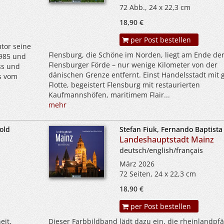
72 Abb., 24 x 22,3 cm
18,90 €
per Post bestellen
tor seine
Flensburg, die Schöne im Norden, liegt am Ende de
1985 und
Flensburger Förde – nur wenige Kilometer von der
ss und
dänischen Grenze entfernt. Einst Handelsstadt mit 
s vom
Flotte, begeistert Flensburg mit restaurierten
Kaufmannshöfen, maritimem Flair...
mehr
old
Stefan Fiuk, Fernando Baptista
Landeshauptstadt Mainz
deutsch/english/français
März 2026
72 Seiten, 24 x 22,3 cm
18,90 €
per Post bestellen
eit,
Dieser Farbbildband lädt dazu ein, die rheinlandpfä