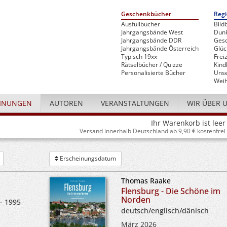
Geschenkbücher
Regi
Ausfüllbücher
Bild
Jahrgangsbände West
Dunk
Jahrgangsbände DDR
Gesc
Jahrgangsbände Österreich
Glü
Typisch 19xx
Freiz
Rätselbücher / Quizze
Kind
Personalisierte Bücher
Unse
Weih
INUNGEN
AUTOREN
VERANSTALTUNGEN
WIR ÜBER 
Ihr Warenkorb ist leer
Versand innerhalb Deutschland ab 9,90 € kostenfrei
Erscheinungsdatum
Thomas Raake
Flensburg - Die Schöne im
Norden
- 1995
deutsch/englisch/dänisch
März 2026