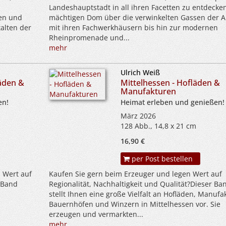
Landeshauptstadt in all ihren Facetten zu entdecke
ken und
mächtigen Dom über die verwinkelten Gassen der Al
alten der
mit ihren Fachwerkhäusern bis hin zur modernen
Rheinpromenade und...
mehr
Ulrich Weiß
äden &
Mittelhessen - Hofläden &
Manufakturen
en!
Heimat erleben und genießen!
März 2026
128 Abb., 14,8 x 21 cm
16,90 €
per Post bestellen
 Wert auf
Kaufen Sie gern beim Erzeuger und legen Wert auf
r Band
Regionalität, Nachhaltigkeit und Qualität?Dieser Ba
stellt Ihnen eine große Vielfalt an Hofläden, Manufa
Bauernhöfen und Winzern in Mittelhessen vor. Sie
erzeugen und vermarkten...
mehr