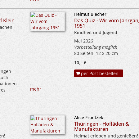
Helmut Blecher
d Klein
Das Quiz - Wir vom Jahrgan
1951
machen
Kindheit und Jugend
Mai 2026
Vorbestellung möglich
80 Seiten, 12 x 20 cm
10,– €
jungen
per Post bestellen
 Buch
.
mationen
mehr
res
Alice Frontzek
Thüringen - Hofläden &
Manufakturen
en!
Heimat erleben und genießen!