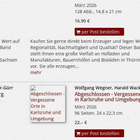
März 2026
128 Abb., 14,8 x 21 cm
16,90 €
per Post bestellen
 Wert auf
Kaufen Sie gerne direkt beim Erzeuger und legen W
r Band
Regionalität, Nachhaltigkeit und Qualität? Dieser B
stellt Ihnen eine große Vielfalt an Hofläden und
 Sachsen
Manufakturen, Bauernhöfen und Bioläden in Thüri
vor. Sie alle erzeugen...
mehr
r-Gürr
Wolfgang Wegner, Harald Wac
rg
Abgeschlossen - Vergessen
in Karlsruhe und Umgebun
März 2026
96 Seiten, 24 x 22,3 cm
22,– €
per Post bestellen