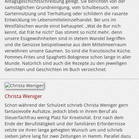
Alltagsgeschichtsschreibung gelegt. Sie berichten von der
samstäglichen Grundreinigung, vom Schulbesuch, von
Gartennutzung und Tierhaltung oder schildern die rasante
Entwicklung im Lebensmitteleinzelhandel. Bei uns im
Westfälischen wurde einst behauptet: „Wat de Bur nich
kennt, dat frät he nich!“ Das stimmt so nicht mehr, denn
unsere Essgewohnheiten sind in stetem Wandel begriffen
und die Genüsse beispielsweise aus dem Mittelmeerraum
verwöhnen unsere Gaumen. So sind die französische Küche,
Pommes-Frites und Spaghetti-Bolognese schon lange in aller
Munde. Natürlich sind auch die Rezepte zu den jeweiligen
Gerichten und Geschichten im Buch verzeichnet.
Christa Weniger
Schon während der Schulzeit schrieb Christa Weniger gern
fantasievolle Aufsätze, jedoch blieb in ihrem Beruf als
Steuerfachfrau wenig Platz für Kreativität. Erst nach dem
Ende der Berufstätigkeit und der familiären Erfordernisse
setzte sie ihren lange gehegten Wunsch um und schrieb
sieben Jahre lang für zwei Zeitungen in Hamm. Parallel dazu