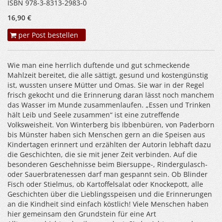
ISBN 978-3-8313-2983-0
16,90 €
per Post bestellen
Wie man eine herrlich duftende und gut schmeckende
Mahlzeit bereitet, die alle sättigt, gesund und kostengünstig
ist, wussten unsere Mütter und Omas. Sie war in der Regel
frisch gekocht und die Erinnerung daran lässt noch manchem
das Wasser im Munde zusammenlaufen. „Essen und Trinken
hält Leib und Seele zusammen“
ist eine zutreffende
Volksweisheit. Von Winterberg bis Ibbenbüren, von Paderborn
bis Münster haben sich Menschen gern an die Speisen aus
Kindertagen erinnert und erzählten der Autorin lebhaft dazu
die Geschichten, die sie mit jener Zeit verbinden. Auf die
besonderen Geschehnisse beim Biersuppe-, Rindergulasch-
oder Sauerbratenessen darf man gespannt sein. Ob Blinder
Fisch oder Stielmus, ob Kartoffelsalat oder Knockepott, alle
Geschichten über die Lieblingsspeisen und die Erinnerungen
an die Kindheit sind einfach köstlich! Viele Menschen haben
hier gemeinsam den Grundstein für eine Art