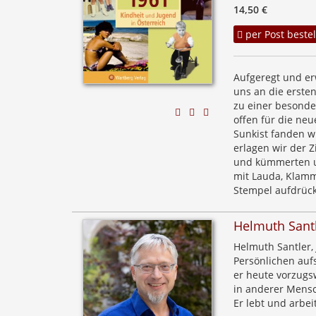
14,50 €
per Post bestel
Aufgeregt und erw
uns an die ersten
zu einer besonder
offen für die ne
Sunkist fanden wi
erlagen wir der Z
und kümmerten un
mit Lauda, Klamm
Stempel aufdrüc
Helmuth Sant
Helmuth Santler, J
Persönlichen auf
er heute vorzugs
in anderer Mens
Er lebt und arbei