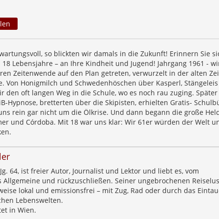
len
artungsvoll, so blickten wir damals in die Zukunft! Erinnern Sie si
 18 Lebensjahre – an Ihre Kindheit und Jugend! Jahrgang 1961 - wi
en Zeitenwende auf den Plan getreten, verwurzelt in der alten Zei
ue. Von Honigmilch und Schwedenhöschen über Kasperl, Stängelei
r den oft langen Weg in die Schule, wo es noch rau zuging. Später
iB-Hypnose, bretterten über die Skipisten, erhielten Gratis- Schul
s rein gar nicht um die Ölkrise. Und dann begann die große Hel
er und Córdoba. Mit 18 war uns klar: Wir 61er würden der Welt u
ken.
ler
g. 64, ist freier Autor, Journalist und Lektor und liebt es, vom
s Allgemeine und rückzuschließen. Seiner ungebrochenen Reiselus
weise lokal und emissionsfrei – mit Zug, Rad oder durch das Einta
chen Lebenswelten.
tet in Wien.