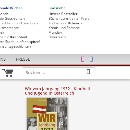
onale Bücher
und mehr...
bände
Unsere Bestseller
le Geschichten
Bücher zum kleinen Preis
hichten und Anekdoten
Kochen und Kulinarik
cksmomente
Krimis und Romane
eit
Mundart
heit in Ihrer Stadt
Österreich
re Stadt - einfach spitze!
nachtsgeschichten
UNS
PRESSE
Wir vom Jahrgang 1932 - Kindheit
und Jugend in Österreich