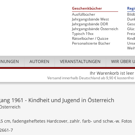
Geschenkbücher
Regi
Ausfüllbücher
Bild
Jahrgangsbände West
Dunk
Jahrgangsbände DDR
Gesc
Jahrgangsbände Österreich
Glü
Typisch 19xx
Freiz
Rätselbücher / Quizze
Kind
Personalisierte Bücher
Unse
Weih
INUNGEN
AUTOREN
VERANSTALTUNGEN
WIR ÜBER 
Ihr Warenkorb ist leer
Versand innerhalb Deutschland ab 9,90 € kostenfrei
ang 1961 - Kindheit und Jugend in Österreich
Österreich
4,5 cm, fadengeheftetes Hardcover, zahlr. farb- und schw.-w. Fotos
2661-7