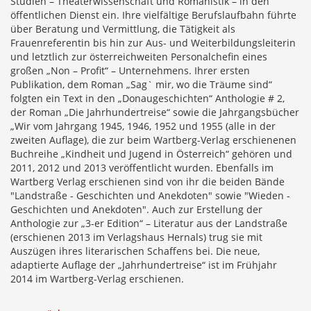
Studien – Theaterwissenschaft und Romanistik – in den
öffentlichen Dienst ein. Ihre vielfältige Berufslaufbahn führte
über Beratung und Vermittlung, die Tätigkeit als
Frauenreferentin bis hin zur Aus- und Weiterbildungsleiterin
und letztlich zur österreichweiten Personalchefin eines
großen „Non – Profit“ – Unternehmens. Ihrer ersten
Publikation, dem Roman „Sag` mir, wo die Träume sind“
folgten ein Text in den „Donaugeschichten“ Anthologie # 2,
der Roman „Die Jahrhundertreise“ sowie die Jahrgangsbücher
„Wir vom Jahrgang 1945, 1946, 1952 und 1955 (alle in der
zweiten Auflage), die zur beim Wartberg-Verlag erschienenen
Buchreihe „Kindheit und Jugend in Österreich“ gehören und
2011, 2012 und 2013 veröffentlicht wurden. Ebenfalls im
Wartberg Verlag erschienen sind von ihr die beiden Bände
"Landstraße - Geschichten und Anekdoten" sowie "Wieden -
Geschichten und Anekdoten". Auch zur Erstellung der
Anthologie zur „3-er Edition“ – Literatur aus der Landstraße
(erschienen 2013 im Verlagshaus Hernals) trug sie mit
Auszügen ihres literarischen Schaffens bei. Die neue,
adaptierte Auflage der „Jahrhundertreise“ ist im Frühjahr
2014 im Wartberg-Verlag erschienen.