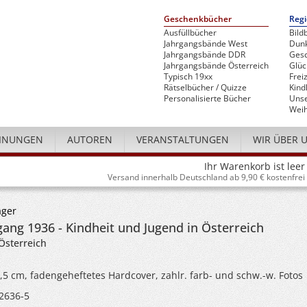
Geschenkbücher
Regi
Ausfüllbücher
Bild
Jahrgangsbände West
Dunk
Jahrgangsbände DDR
Gesc
Jahrgangsbände Österreich
Glü
Typisch 19xx
Freiz
Rätselbücher / Quizze
Kind
Personalisierte Bücher
Unse
Weih
INUNGEN
AUTOREN
VERANSTALTUNGEN
WIR ÜBER 
Ihr Warenkorb ist leer
Versand innerhalb Deutschland ab 9,90 € kostenfrei
ager
ang 1936 - Kindheit und Jugend in Österreich
Österreich
4,5 cm, fadengeheftetes Hardcover, zahlr. farb- und schw.-w. Fotos
2636-5