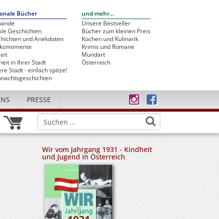
onale Bücher
und mehr...
bände
Unsere Bestseller
le Geschichten
Bücher zum kleinen Preis
hichten und Anekdoten
Kochen und Kulinarik
cksmomente
Krimis und Romane
eit
Mundart
heit in Ihrer Stadt
Österreich
re Stadt - einfach spitze!
nachtsgeschichten
UNS
PRESSE
Wir vom Jahrgang 1931 - Kindheit
und Jugend in Österreich