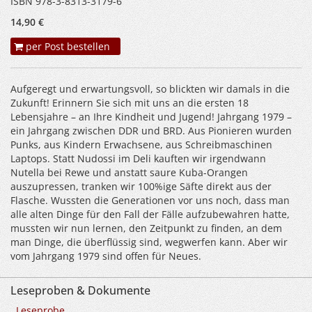
ISBN 978-3-8313-3179-6
14,90 €
per Post bestellen
Aufgeregt und erwartungsvoll, so blickten wir damals in die
Zukunft! Erinnern Sie sich mit uns an die ersten 18
Lebensjahre – an Ihre Kindheit und Jugend! Jahrgang 1979 –
ein Jahrgang zwischen DDR und BRD. Aus Pionieren wurden
Punks, aus Kindern Erwachsene, aus Schreibmaschinen
Laptops. Statt Nudossi im Deli kauften wir irgendwann
Nutella bei Rewe und anstatt saure Kuba-Orangen
auszupressen, tranken wir 100%ige Säfte direkt aus der
Flasche. Wussten die Generationen vor uns noch, dass man
alle alten Dinge für den Fall der Fälle aufzubewahren hatte,
mussten wir nun lernen, den Zeitpunkt zu finden, an dem
man Dinge, die überflüssig sind, wegwerfen kann. Aber wir
vom Jahrgang 1979 sind offen für Neues.
Leseproben & Dokumente
Leseprobe