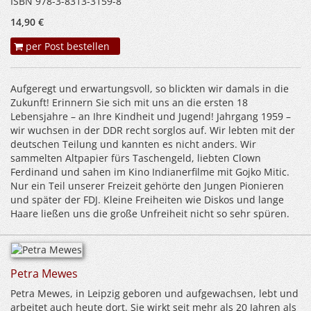
ISBN 978-3-8313-3159-8
14,90 €
per Post bestellen
Aufgeregt und erwartungsvoll, so blickten wir damals in die
Zukunft! Erinnern Sie sich mit uns an die ersten 18
Lebensjahre – an Ihre Kindheit und Jugend! Jahrgang 1959 –
wir wuchsen in der DDR recht sorglos auf. Wir lebten mit der
deutschen Teilung und kannten es nicht anders. Wir
sammelten Altpapier fürs Taschengeld, liebten Clown
Ferdinand und sahen im Kino Indianerfilme mit Gojko Mitic.
Nur ein Teil unserer Freizeit gehörte den Jungen Pionieren
und später der FDJ. Kleine Freiheiten wie Diskos und lange
Haare ließen uns die große Unfreiheit nicht so sehr spüren.
Petra Mewes
Petra Mewes, in Leipzig geboren und aufgewachsen, lebt und
arbeitet auch heute dort. Sie wirkt seit mehr als 20 Jahren als