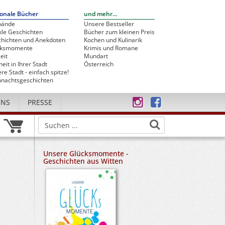
onale Bücher
und mehr...
bände
Unsere Bestseller
le Geschichten
Bücher zum kleinen Preis
hichten und Anekdoten
Kochen und Kulinarik
cksmomente
Krimis und Romane
eit
Mundart
heit in Ihrer Stadt
Österreich
re Stadt - einfach spitze!
nachtsgeschichten
UNS
PRESSE
Unsere Glücksmomente -
Geschichten aus Witten