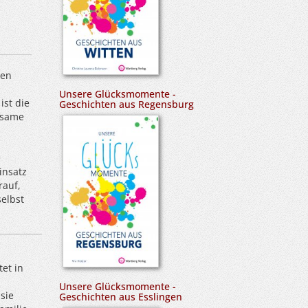
ten
Unsere Glücksmomente -
st die
Geschichten aus Regensburg
tsame
e
insatz
rauf,
elbst
tet in
Unsere Glücksmomente -
sie
Geschichten aus Esslingen