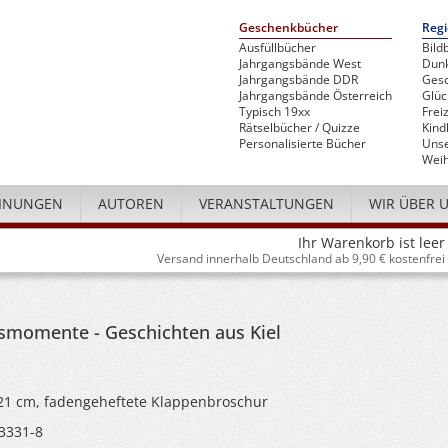
Geschenkbücher
Regi
Ausfüllbücher
Bild
Jahrgangsbände West
Dunk
Jahrgangsbände DDR
Gesc
Jahrgangsbände Österreich
Glü
Typisch 19xx
Freiz
Rätselbücher / Quizze
Kind
Personalisierte Bücher
Unse
Weih
INUNGEN
AUTOREN
VERANSTALTUNGEN
WIR ÜBER 
Ihr Warenkorb ist leer
Versand innerhalb Deutschland ab 9,90 € kostenfrei
smomente - Geschichten aus Kiel
x 21 cm, fadengeheftete Klappenbroschur
3331-8