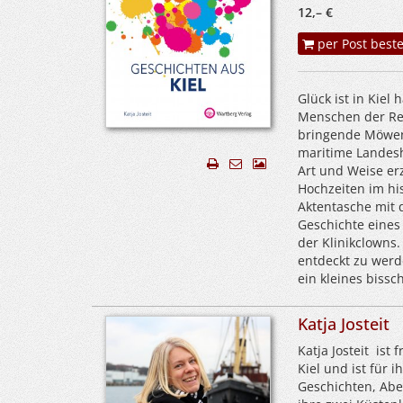
12,– €
per Post beste
Glück ist in Kiel
Menschen der Repu
bringende Möwen 
maritime Landesh
Art und Weise erz
Hochzeiten im hi
Aktentasche mit 
Geschichte eines
der Klinikclowns.
entdeckt zu werd
ein kleines bissc
Katja Josteit
Katja Josteit ist 
Kiel und ist für 
Geschichten, Abe