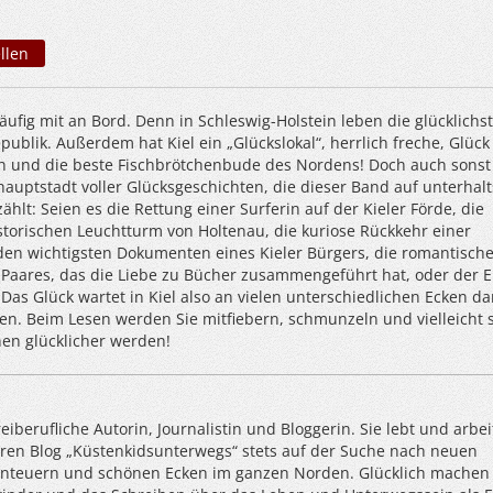
llen
 häufig mit an Bord. Denn in Schleswig-Holstein leben die glücklichs
blik. Außerdem hat Kiel ein „Glückslokal“, herrlich freche, Glück
und die beste Fischbrötchenbude des Nordens! Doch auch sonst i
auptstadt voller Glücksgeschichten, die dieser Band auf unterhal
ählt: Seien es die Rettung einer Surferin auf der Kieler Förde, die
storischen Leuchtturm von Holtenau, die kuriose Rückkehr einer
den wichtigsten Dokumenten eines Kieler Bürgers, die romantisch
 Paares, das die Liebe zu Bücher zusammengeführt hat, oder der E
 Das Glück wartet in Kiel also an vielen unterschiedlichen Ecken da
en. Beim Lesen werden Sie mitfiebern, schmunzeln und vielleicht s
hen glücklicher werden!
freiberufliche Autorin, Journalistin und Bloggerin. Sie lebt und arbei
ihren Blog „Küstenkidsunterwegs“ stets auf der Suche nach neuen
nteuern und schönen Ecken im ganzen Norden. Glücklich machen 