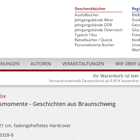
Geschenkbücher
Regi
Ausfüllbücher
Bild
Jahrgangsbände West
Dunk
Jahrgangsbände DDR
Gesc
Jahrgangsbände Österreich
Glü
Typisch 19xx
Freiz
Rätselbücher / Quizze
Kind
Personalisierte Bücher
Unse
Weih
INUNGEN
AUTOREN
VERANSTALTUNGEN
WIR ÜBER 
Ihr Warenkorb ist leer
Versand innerhalb Deutschland ab 9,90 € kostenfrei
lze
smomente - Geschichten aus Braunschweig
 21 cm, fadengeheftetes Hardcover
3328-8