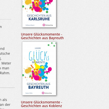
en
Unsere Glücksmomente -
Geschichten aus Bayreuth
und
utsche
.
r Meter
Ob man
 Rahm.
n als
Unsere Glücksmomente -
 an der
Geschichten aus Koblenz