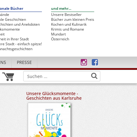
onale Bücher
und mehr...
bände
Unsere Bestseller
le Geschichten
Bücher zum kleinen Preis
hichten und Anekdoten
Kochen und Kulinarik
cksmomente
Krimis und Romane
eit
Mundart
heit in Ihrer Stadt
Österreich
re Stadt - einfach spitze!
nachtsgeschichten
UNS
PRESSE
Unsere Glücksmomente -
Geschichten aus Karlsruhe