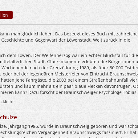
llen
kann man glücklich leben. Das bezeugt dieses Buch mit zahlreich
 Geschichte und Gegenwart der Löwenstadt. Weit zurück in die
ich dem Löwen. Der Welfenherzog war ein echter Glücksfall für die
mittelalterlichen Stadt. Glücksmomente erlebten die Bürgerinnen 
 Wochenende nach der Grenzöffnung 1989, als über 30 000 Ostde
 oder bei der legendären Meisterfeier von Eintracht Braunschweig
 hatten jene Fahrgäste, die 2003 bei einem Straßenbahnunfall vie
 stürzten und kaum mehr als ein paar blaue Flecken davontrugen. 
rainieren kann? Dazu forscht der Braunschweiger Psychologe Tobias
cklich!
Schulze
lze, Jahrgang 1986, wurde in Braunschweig geboren und war scho
echslungsreichen Vergangenheit Braunschweigs fasziniert. Er hat