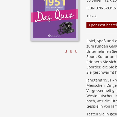
80 Seiten, 12 x 2
ISBN 978-3-8313-
10,– €
per Post bestel
Spiel, Spaß und W
zum runden Gebu
Unternehmen Sie 
Sport, Kultur un
Erinnern Sie sich
Sportler, die Sie
Sie geschwärmt 
Jahrgang 1951 – 
Menschen, Dinge u
Vergessenheit ger
Westdeutschen in
noch, wer die Tit
Gespielin von J
Testen Sie in ge