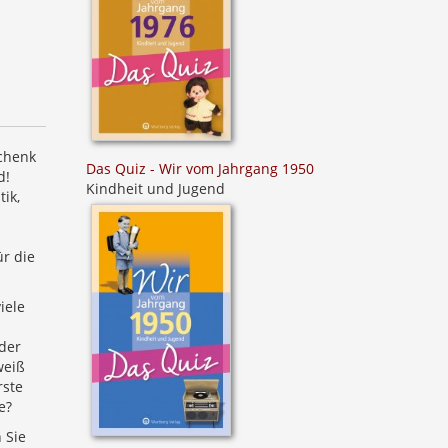
schenk
Das Quiz - Wir vom Jahrgang 1950
d!
Kindheit und Jugend
ik,
ür die
iele
 der
weiß
rste
e?
 Sie