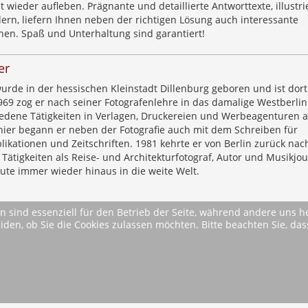
 wieder aufleben. Prägnante und detaillierte Antworttexte, illustri
dern, liefern Ihnen neben der richtigen Lösung auch interessante
nen. Spaß und Unterhaltung sind garantiert!
er
urde in der hessischen Kleinstadt Dillenburg geboren und ist dor
69 zog er nach seiner Fotografenlehre in das damalige Westberli
iedene Tätigkeiten in Verlagen, Druckereien und Werbeagenturen a
nier begann er neben der Fotografie auch mit dem Schreiben für
ikationen und Zeitschriften. 1981 kehrte er von Berlin zurück nac
 Tätigkeiten als Reise- und Architekturfotograf, Autor und Musikjou
eute immer wieder hinaus in die weite Welt.
n sind essenziell für den Betrieb der Seite, während andere uns 
eiden, ob Sie die Cookies zulassen möchten. Bitte beachten Sie, d
* Alle Preise inkl. MwSt. ggfls. zzgl. Versandkosten (si