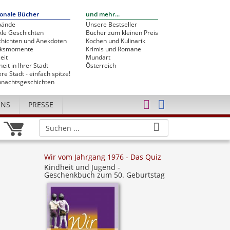
onale Bücher
und mehr...
bände
Unsere Bestseller
le Geschichten
Bücher zum kleinen Preis
hichten und Anekdoten
Kochen und Kulinarik
cksmomente
Krimis und Romane
eit
Mundart
heit in Ihrer Stadt
Österreich
re Stadt - einfach spitze!
nachtsgeschichten
UNS
PRESSE
Wir vom Jahrgang 1976 - Das Quiz
Kindheit und Jugend -
Geschenkbuch zum 50. Geburtstag