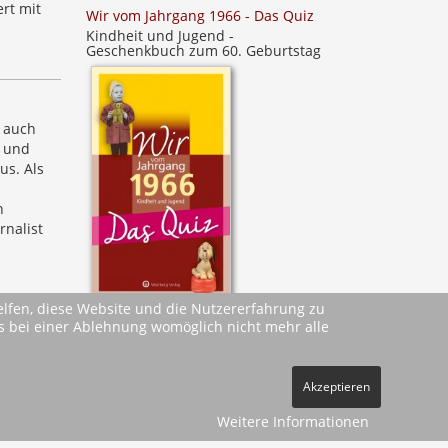
ert mit
Wir vom Jahrgang 1966 - Das Quiz
Kindheit und Jugend -
Geschenkbuch zum 60. Geburtstag
t auch
n und
us. Als
h
rnalist
helfen, diese Website und die Nutzererfahrung zu
ass bei einer Ablehnung womöglich nicht mehr alle
Akzeptieren
Weitere Informationen
ehe
AGBs
)