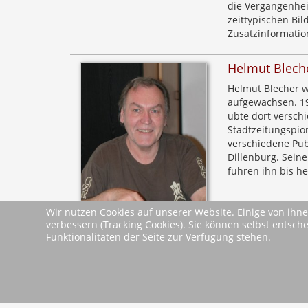
die Vergangenheit
zeittypischen Bil
Zusatzinformatio
Helmut Blech
Helmut Blecher w
aufgewachsen. 19
übte dort versch
Stadtzeitungspio
verschiedene Publ
Dillenburg. Seine
führen ihn bis h
Wir nutzen Cookies auf unserer Website. Einige von ihne
verbessern (Tracking Cookies). Sie können selbst entsch
Leseproben &
Funktionalitäten der Seite zur Verfügung stehen.
Leseprobe
Dokumente
zurück