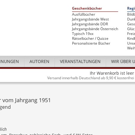
Geschenkbücher
Regi
Ausfüllbücher
Bild
Jahrgangsbände West
Dunk
Jahrgangsbände DDR
Gesc
Jahrgangsbände Österreich
Glü
Typisch 19xx
Freiz
Rätselbücher / Quizze
Kind
Personalisierte Bücher
Unse
Weih
INUNGEN
AUTOREN
VERANSTALTUNGEN
WIR ÜBER 
Ihr Warenkorb ist leer
Versand innerhalb Deutschland ab 9,90 € kostenfrei
r vom Jahrgang 1951
ugend
lich