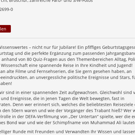
0 cm, Broschur, zahlreiche Farb- und S/W-Fotos
2699-0
len
issenswertes – nicht nur für Jubilare! Ein pfiffiges Geburtstagsge
rtstag und die perfekte Ergänzung zum passenden Jahrgangsban
anhand von 80 Quiz-Fragen aus den Themenbereichen Alltag, Polit
d Wissenschaft eine spannende Reise in Ihre Kindheit und Jugend!
 an alte Filme und Fernsehserien, die Sie gern gesehen haben, an
 beeindruckten, an unvergessliche politische Ereignisse und Stars, f
haben!
wir sind in einer spannenden Zeit aufgewachsen. Gleichwohl sind v
nd Ereignisse, die in jenen Tagen die Welt bewegten, fast in
aten. Denn wer erinnert sich, welches die beliebtesten Reiseziele
 den 50ern waren und wie der Vorgänger des Trabant hieß? Wer 
elrolle in der DEFA-Verfilmung von „Der Untertan“ spielte, wer die e
ames Bond war und wie der Schimpfname von Muhammad Ali lautet
selliger Runde mit Freunden und Verwandten Ihr Wissen und lassen