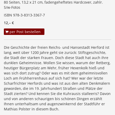
80 Seiten, 13,2 x 21 cm, fadengeheftetes Hardcover, zahlr.
S/w-Fotos
ISBN 978-3-8313-3367-7
12,– €
per Post bestellen
Die Geschichte der freien Reichs- und Hansestadt Herford ist
lang, weit über 1200 Jahre geht sie zurück: Stiftsgeschichte,
die Stadt der starken Frauen. Doch diese Stadt hat auch ihre
dunklen Geheimnisse. Wollen Sie wissen, warum der Retberg,
heutiger Bürgerplatz am Wehr, früher Hexenkolk hieß und
was sich dort zutrug? Oder was es mit dem geheimnisvollen
Loch am Frühherrenhaus auf sich hat? Wer war der letzte
Scharfrichter Herfords und was ist aus den alten Denkmälern
geworden, die im 19. Jahrhundert Straßen und Plätze der
Stadt zierten? Und kennen Sie die Kuhrausis stalleeris? Davon
und von anderen schaurigen bis schönen Dingen erzählt
Ihnen unterhaltsam und augenzwinkernd der Stadtführ er
Mathias Polster in diesem Buch.