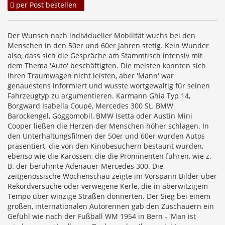
per Post bestellen
Der Wunsch nach individueller Mobilität wuchs bei den
Menschen in den 50er und 60er Jahren stetig. Kein Wunder
also, dass sich die Gespräche am Stammtisch intensiv mit
dem Thema 'Auto' beschäftigten. Die meisten konnten sich
ihren Traumwagen nicht leisten, aber 'Mann' war
genauestens informiert und wusste wortgewaltig für seinen
Fahrzeugtyp zu argumentieren. Karmann Ghia Typ 14,
Borgward Isabella Coupé, Mercedes 300 SL, BMW
Barockengel, Goggomobil, BMW Isetta oder Austin Mini
Cooper ließen die Herzen der Menschen höher schlagen. In
den Unterhaltungsfilmen der 50er und 60er wurden Autos
präsentiert, die von den Kinobesuchern bestaunt wurden,
ebenso wie die Karossen, die die Prominenten fuhren, wie z.
B. der berühmte Adenauer-Mercedes 300. Die
zeitgenössische Wochenschau zeigte im Vorspann Bilder über
Rekordversuche oder verwegene Kerle, die in aberwitzigem
Tempo über winzige Straßen donnerten. Der Sieg bei einem
großen, internationalen Autorennen gab den Zuschauern ein
Gefühl wie nach der Fußball WM 1954 in Bern - 'Man ist