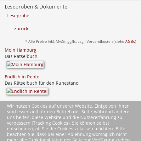
Leseproben & Dokumente
Leseprobe
zurück
* Alle Preise inkl. MwSt. ggfls. zzgl. Versandkosten (siehe
AGBs
)
Moin Hamburg
Das Rätselbuch
Endlich in Rente!
Das Rätselbuch für den Ruhestand
Unser Ruhrgebiet
Wir nutzen Cookies auf unserer Website. Einige von ihnen
Das Rätselbuch
sind essenziell für den Betrieb der Seite, während andere
uns helfen, diese Website und die Nutzererfahrung zu
verbessern (Tracking Cookies). Sie können selbst
entscheiden, ob Sie die Cookies zulassen möchten. Bitte
beachten Sie, dass bei einer Ablehnung womöglich nicht
mehr alle Funktionalitäten der Seite zur Verfügung stehen.