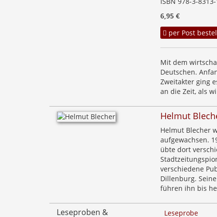
ISBN 978-3-8313-
6,95 €
per Post bestel
Mit dem wirtscha
Deutschen. Anfan
Zweitakter ging 
an die Zeit, als w
Helmut Blech
Helmut Blecher w
aufgewachsen. 19
übte dort versch
Stadtzeitungspio
verschiedene Publ
Dillenburg. Seine
führen ihn bis h
Leseproben &
Leseprobe