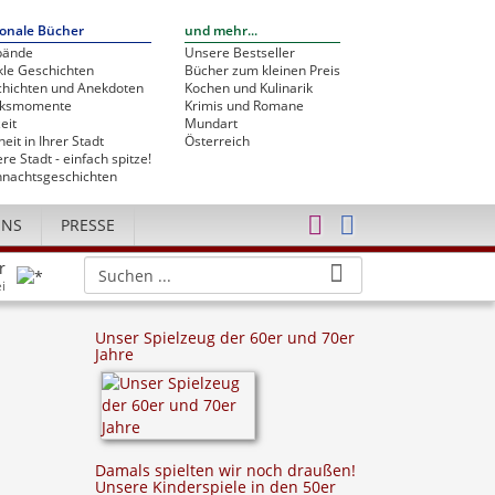
onale Bücher
und mehr...
bände
Unsere Bestseller
le Geschichten
Bücher zum kleinen Preis
hichten und Anekdoten
Kochen und Kulinarik
cksmomente
Krimis und Romane
eit
Mundart
heit in Ihrer Stadt
Österreich
re Stadt - einfach spitze!
nachtsgeschichten
UNS
PRESSE
r
i
Unser Spielzeug der 60er und 70er
Jahre
Damals spielten wir noch draußen!
Unsere Kinderspiele in den 50er