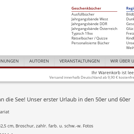
Geschenkbücher
Regi
Ausfüllbücher
Bild
Jahrgangsbände West
Dunk
Jahrgangsbände DDR
Gesc
Jahrgangsbände Österreich
Glü
Typisch 19xx
Freiz
Rätselbücher / Quizze
Kind
Personalisierte Bücher
Unse
Weih
INUNGEN
AUTOREN
VERANSTALTUNGEN
WIR ÜBER 
Ihr Warenkorb ist lee
Versand innerhalb Deutschland ab 9,90 € kostenfre
 an die See! Unser erster Urlaub in den 50er und 60er
ariat
32,5 cm, Broschur, zahlr. farb. u. schw.-w. Fotos