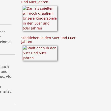
und 60er Jahren
der
W
Stadtleben in den 50er und 60er
Jahren
 einmal
t auch
n und
us. Als
h
rnalist