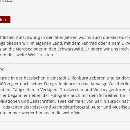
1614-4
len
ftlichen Aufschwung in den 50er Jahren wuchs auch die Reiselust 
gs blieben wir im eigenen Land, mit dem Fahrrad oder einem DK
es an die Nordsee oder in den Schwarzwald. Erinnern wir uns noch
ir in die „weite Welt“ reisten.
er
urde in der hessischen Kleinstadt Dillenburg geboren und ist dor
69 zog er nach seiner Fotografenlehre in das damalige Westberli
iedene Tätigkeiten in Verlagen, Druckereien und Werbeagenturen a
nier begann er neben der Fotografie auch mit dem Schreiben für
ikationen und Zeitschriften. 1981 kehrte er von Berlin zurück nac
 Tätigkeiten als Reise- und Architekturfotograf, Autor und Musikjou
eute immer wieder hinaus in die weite Welt.