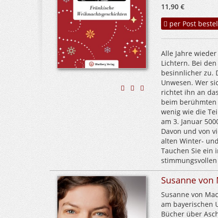
11,90 €
per Post bestel
Alle Jahre wieder
Lichtern. Bei de
besinnlicher zu. 
Unwesen. Wer sic
richtet ihn an da
beim berühmten N
wenig wie die Te
am 3. Januar 500
Davon und von vi
alten Winter- un
Tauchen Sie ein i
stimmungsvollen
Susanne von
Susanne von Mach
am bayerischen U
Bücher über Asch