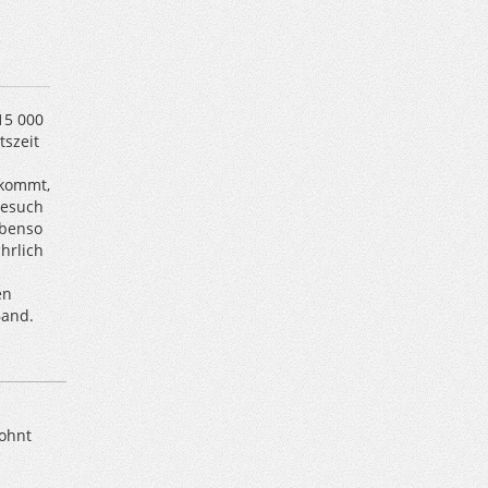
15 000
szeit
n
nkommt,
Besuch
ebenso
hrlich
en
Band.
wohnt