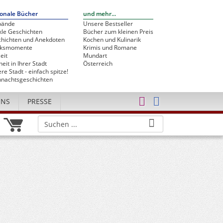
onale Bücher
und mehr...
bände
Unsere Bestseller
le Geschichten
Bücher zum kleinen Preis
hichten und Anekdoten
Kochen und Kulinarik
cksmomente
Krimis und Romane
eit
Mundart
heit in Ihrer Stadt
Österreich
re Stadt - einfach spitze!
nachtsgeschichten
UNS
PRESSE