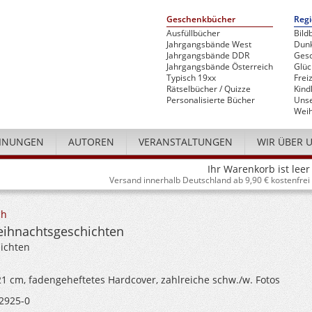
Geschenkbücher
Regi
Ausfüllbücher
Bild
Jahrgangsbände West
Dunk
Jahrgangsbände DDR
Gesc
Jahrgangsbände Österreich
Glü
Typisch 19xx
Freiz
Rätselbücher / Quizze
Kind
Personalisierte Bücher
Unse
Weih
INUNGEN
AUTOREN
VERANSTALTUNGEN
WIR ÜBER 
Ihr Warenkorb ist leer
Versand innerhalb Deutschland ab 9,90 € kostenfrei
ch
eihnachtsgeschichten
ichten
 21 cm, fadengeheftetes Hardcover, zahlreiche schw./w. Fotos
2925-0