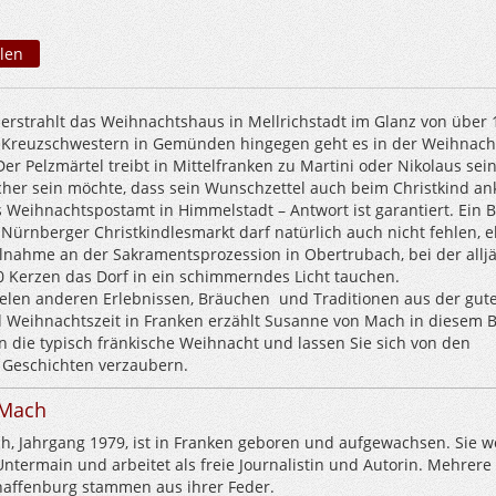
len
 erstrahlt das Weihnachtshaus in Mellrichstadt im Glanz von über 
n Kreuzschwestern in Gemünden hingegen geht es in der Weihnacht
Der Pelzmärtel treibt in Mittelfranken zu Martini oder Nikolaus sei
her sein möchte, dass sein Wunschzettel auch beim Christkind a
s Weihnachtspostamt in Himmelstadt – Antwort ist garantiert. Ein 
ürnberger Christkindlesmarkt darf natürlich auch nicht fehlen, 
ilnahme an der Sakramentsprozession in Obertrubach, bei der alljä
0 Kerzen das Dorf in ein schimmerndes Licht tauchen.
elen anderen Erlebnissen, Bräuchen und Traditionen aus der gut
d Weihnachtszeit in Franken erzählt Susanne von Mach in diesem 
n die typisch fränkische Weihnacht und lassen Sie sich von den
 Geschichten verzaubern.
 Mach
, Jahrgang 1979, ist in Franken geboren und aufgewachsen. Sie 
ntermain und arbeitet als freie Journalistin und Autorin. Mehrere
affenburg stammen aus ihrer Feder.