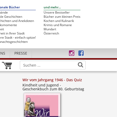
onale Bücher
und mehr...
bände
Unsere Bestseller
le Geschichten
Bücher zum kleinen Preis
hichten und Anekdoten
Kochen und Kulinarik
cksmomente
Krimis und Romane
eit
Mundart
heit in Ihrer Stadt
Österreich
re Stadt - einfach spitze!
nachtsgeschichten
UNS
PRESSE
Wir vom Jahrgang 1946 - Das Quiz
Kindheit und Jugend -
Geschenkbuch zum 80. Geburtstag