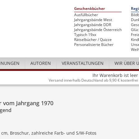
Geschenkbücher
Regi
Ausfüllbücher
Bild
Jahrgangsbände West
Dunk
Jahrgangsbände DDR
Gesc
Jahrgangsbände Österreich
Glü
Typisch 19xx
Freiz
Rätselbücher / Quizze
Kind
Personalisierte Bücher
Unse
Weih
INUNGEN
AUTOREN
VERANSTALTUNGEN
WIR ÜBER 
Ihr Warenkorb ist leer
Versand innerhalb Deutschland ab 9,90 € kostenfrei
ir vom Jahrgang 1970
ugend
0 cm, Broschur, zahlreiche Farb- und S/W-Fotos