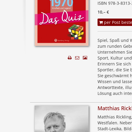
ISBN 978-3-8313-
10,– €
per Post beste
Spiel, Spaß und W
zum runden Gebu
Unternehmen Sie 
Sport, Kultur un
Erinnern Sie sich
Sportler, die Sie
Sie geschwärmt h
Wissen und lasse
Antworttexte, ill
Lösung auch inte
Matthias Rick
Matthias Rickling
Westfalen. Neben
Stadt-Lexika, Bi