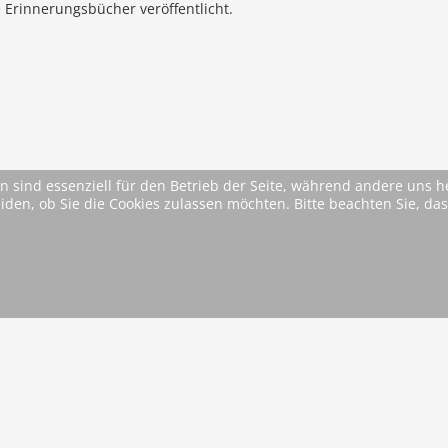
 Erinnerungsbücher veröffentlicht.
n sind essenziell für den Betrieb der Seite, während andere uns 
eiden, ob Sie die Cookies zulassen möchten. Bitte beachten Sie, d
* Alle Preise inkl. MwSt. ggfls. zzgl. Versandkosten (si
AGB
Im