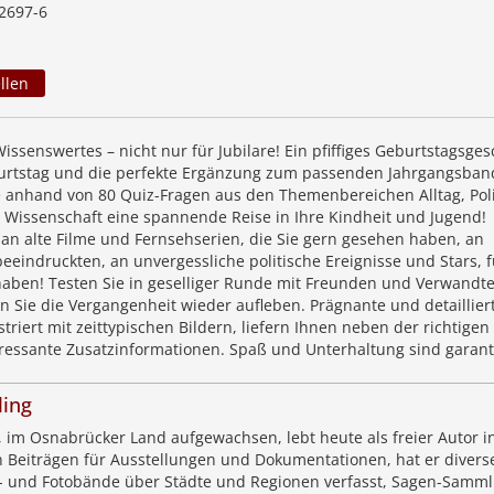
2697-6
llen
issenswertes – nicht nur für Jubilare! Ein pfiffiges Geburtstagsge
rtstag und die perfekte Ergänzung zum passenden Jahrgangsban
anhand von 80 Quiz-Fragen aus den Themenbereichen Alltag, Poli
d Wissenschaft eine spannende Reise in Ihre Kindheit und Jugend!
 an alte Filme und Fernsehserien, die Sie gern gesehen haben, an
 beeindruckten, an unvergessliche politische Ereignisse und Stars, f
aben! Testen Sie in geselliger Runde mit Freunden und Verwandte
n Sie die Vergangenheit wieder aufleben. Prägnante und detaillier
ustriert mit zeittypischen Bildern, liefern Ihnen neben der richtigen
ressante Zusatzinformationen. Spaß und Unterhaltung sind garanti
ling
, im Osnabrücker Land aufgewachsen, lebt heute als freier Autor i
 Beiträgen für Ausstellungen und Dokumentationen, hat er divers
ld- und Fotobände über Städte und Regionen verfasst, Sagen-Samm