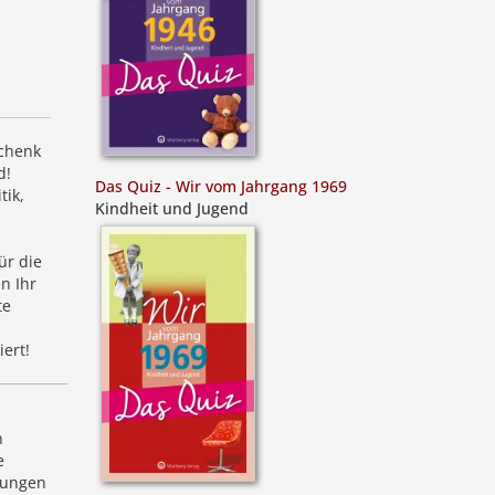
schenk
d!
Das Quiz - Wir vom Jahrgang 1969
tik,
Kindheit und Jugend
ür die
n Ihr
te
ert!
n
e
lungen