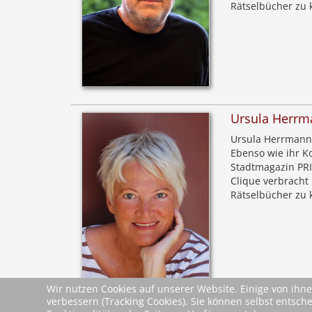
Rätselbücher zu 
Ursula Herrm
Ursula Herrmann 
Ebenso wie ihr K
Stadtmagazin PRI
Clique verbracht
Rätselbücher zu 
Wir nutzen Cookies auf unserer Website. Einige von ihne
verbessern (Tracking Cookies). Sie können selbst entsch