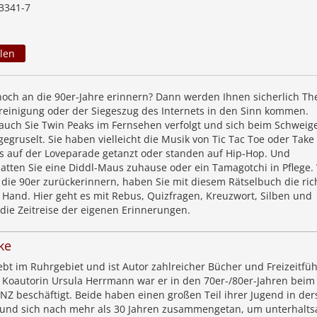
3341-7
len
noch an die 90er-Jahre erinnern? Dann werden Ihnen sicherlich T
reinigung oder der Siegeszug des Internets in den Sinn kommen.
uch Sie Twin Peaks im Fernsehen verfolgt und sich beim Schweig
gruselt. Sie haben vielleicht die Musik von Tic Tac Toe oder Take
los auf der Loveparade getanzt oder standen auf Hip-Hop. Und
atten Sie eine Diddl-Maus zuhause oder ein Tamagotchi in Pflege
 die 90er zurückerinnern, haben Sie mit diesem Rätselbuch die ric
Hand. Hier geht es mit Rebus, Quizfragen, Kreuzwort­, Silben­ und
 die Zeitreise der eigenen Erinnerungen.
ke
bt im Ruhrgebiet und ist Autor zahlreicher Bücher und Freizeitfüh
 Koautorin Ursula Herrmann war er in den 70er-/80er-Jahren beim
NZ beschäftigt. Beide haben einen großen Teil ihrer Jugend in der
 und sich nach mehr als 30 Jahren zusammengetan, um unterhalt