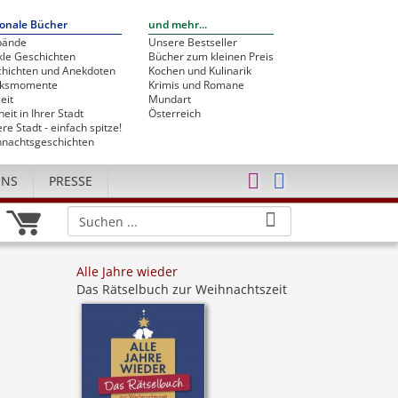
onale Bücher
und mehr...
bände
Unsere Bestseller
le Geschichten
Bücher zum kleinen Preis
hichten und Anekdoten
Kochen und Kulinarik
cksmomente
Krimis und Romane
eit
Mundart
heit in Ihrer Stadt
Österreich
re Stadt - einfach spitze!
nachtsgeschichten
UNS
PRESSE
Alle Jahre wieder
Das Rätselbuch zur Weihnachtszeit