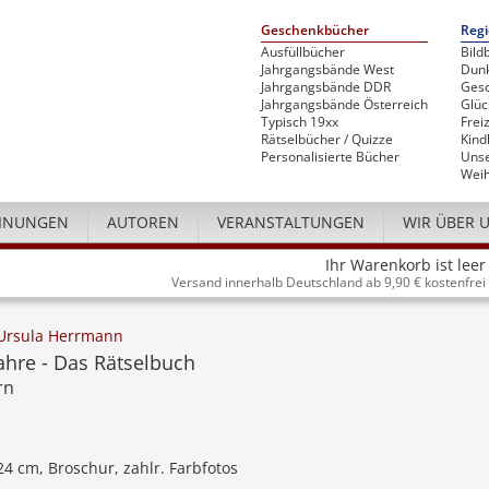
Geschenkbücher
Regi
Ausfüllbücher
Bild
Jahrgangsbände West
Dunk
Jahrgangsbände DDR
Gesc
Jahrgangsbände Österreich
Glü
Typisch 19xx
Freiz
Rätselbücher / Quizze
Kind
Personalisierte Bücher
Unse
Weih
INUNGEN
AUTOREN
VERANSTALTUNGEN
WIR ÜBER 
Ihr Warenkorb ist leer
Versand innerhalb Deutschland ab 9,90 € kostenfrei
Ursula Herrmann
ahre - Das Rätselbuch
rn
 24 cm, Broschur, zahlr. Farbfotos