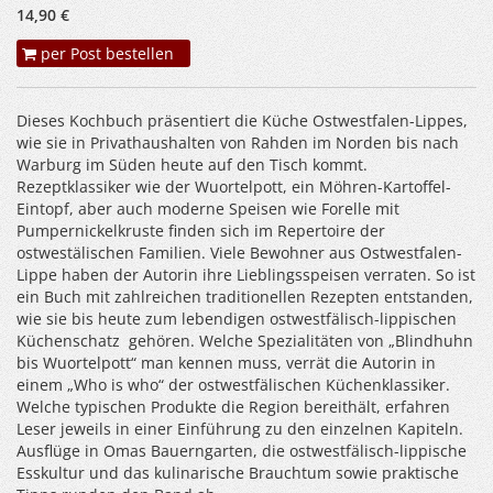
14,90 €
per Post bestellen
Dieses Kochbuch präsentiert die Küche Ostwestfalen-Lippes,
wie sie in Privathaushalten von Rahden im Norden bis nach
Warburg im Süden heute auf den Tisch kommt.
Rezeptklassiker wie der Wuortelpott, ein Möhren-Kartoffel-
Eintopf, aber auch moderne Speisen wie Forelle mit
Pumpernickelkruste finden sich im Repertoire der
ostwestälischen Familien. Viele Bewohner aus Ostwestfalen-
Lippe haben der Autorin ihre Lieblingsspeisen verraten. So ist
ein Buch mit zahlreichen traditionellen Rezepten entstanden,
wie sie bis heute zum lebendigen ostwestfälisch-lippischen
Küchenschatz gehören. Welche Spezialitäten von „Blindhuhn
bis Wuortelpott“ man kennen muss, verrät die Autorin in
einem „Who is who“ der ostwestfälischen Küchenklassiker.
Welche typischen Produkte die Region bereithält, erfahren
Leser jeweils in einer Einführung zu den einzelnen Kapiteln.
Ausflüge in Omas Bauerngarten, die ostwestfälisch-lippische
Esskultur und das kulinarische Brauchtum sowie praktische