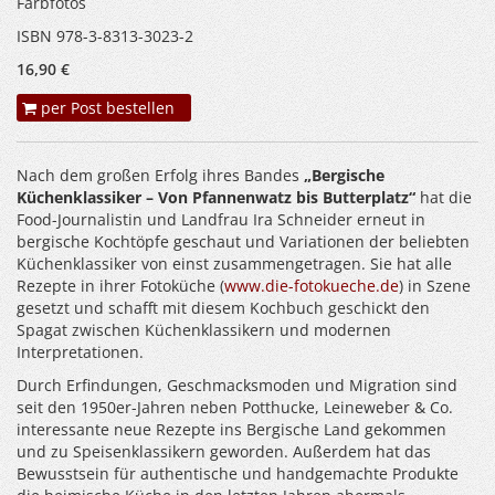
Farbfotos
ISBN 978-3-8313-3023-2
16,90 €
per Post bestellen
Nach dem großen Erfolg ihres Bandes
„Bergische
Küchenklassiker – Von Pfannenwatz bis Butterplatz“
hat die
Food-Journalistin und Landfrau Ira Schneider erneut in
bergische Kochtöpfe geschaut und Variationen der beliebten
Küchenklassiker von einst zusammengetragen. Sie hat alle
Rezepte in ihrer Fotoküche (
www.die-fotokueche.de
) in Szene
gesetzt und schafft mit diesem Kochbuch geschickt den
Spagat zwischen Küchenklassikern und modernen
Interpretationen.
Durch Erfindungen, Geschmacksmoden und Migration sind
seit den 1950er-Jahren neben Potthucke, Leineweber & Co.
interessante neue Rezepte ins Bergische Land gekommen
und zu Speisenklassikern geworden. Außerdem hat das
Bewusstsein für authentische und handgemachte Produkte