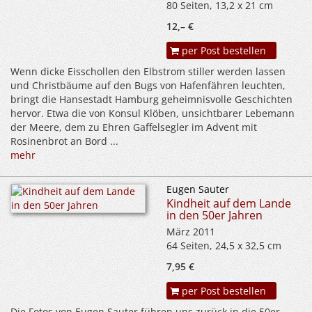
80 Seiten, 13,2 x 21 cm
12,– €
per Post bestellen
Wenn dicke Eisschollen den Elbstrom stiller werden lassen
und Christbäume auf den Bugs von Hafenfähren leuchten,
bringt die Hansestadt Hamburg geheimnisvolle Geschichten
hervor. Etwa die von Konsul Klöben, unsichtbarer Lebemann
der Meere, dem zu Ehren Gaffelsegler im Advent mit
Rosinenbrot an Bord ...
mehr
Eugen Sauter
Kindheit auf dem Lande
in den 50er Jahren
März 2011
64 Seiten, 24,5 x 32,5 cm
7,95 €
per Post bestellen
Die Fotos von Eugen Sauter führen uns zurück in die 50er