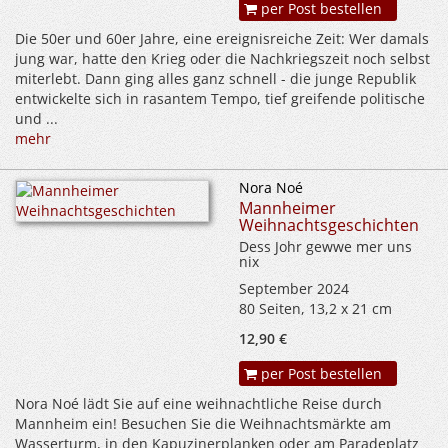
per Post bestellen
Die 50er und 60er Jahre, eine ereignisreiche Zeit: Wer damals
jung war, hatte den Krieg oder die Nachkriegszeit noch selbst
miterlebt. Dann ging alles ganz schnell - die junge Republik
entwickelte sich in rasantem Tempo, tief greifende politische
und ...
mehr
Nora Noé
Mannheimer
Weihnachtsgeschichten
Dess Johr gewwe mer uns
nix
September 2024
80 Seiten, 13,2 x 21 cm
12,90 €
per Post bestellen
Nora Noé lädt Sie auf eine weihnachtliche Reise durch
Mannheim ein! Besuchen Sie die Weihnachtsmärkte am
Wasserturm, in den Kapuzinerplanken oder am Paradeplatz