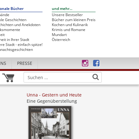
onale Bücher
und mehr...
bände
Unsere Bestseller
le Geschichten
Bücher zum kleinen Preis
hichten und Anekdoten
Kochen und Kulinarik
cksmomente
Krimis und Romane
eit
Mundart
heit in Ihrer Stadt
Österreich
re Stadt - einfach spitze!
nachtsgeschichten
UNS
PRESSE
Unna - Gestern und Heute
Eine Gegenüberstellung