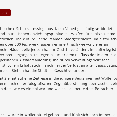
llen
bliothek, Schloss, Lessinghaus, Klein-Venedig – häufig verbindet 
nd touristischen Anziehungspunkte mit Wolfenbüttel als stumme
nzvollen und kulturell bedeutsamen Stadtgeschichte. Im historisc
en über 500 Fachwerkhäusern erinnert nach wie vor vieles an
che Häuserzeile jedoch hat ihr Gesicht verändert. Im Luftkrieg is
verloren gegangen. Dagegen ist unter dem Einfluss der in den 1970
 gerufenen Altstadtsanierung und durch verwaltungspolitische
 stilvollem Erhalt auch manch herber Verlust an alter Bausubstan
eren Stellen hat die Stadt ihr Gesicht verändert.
 Sie mit auf eine Zeitreise in die jüngere Vergangenheit Wolfenbü
von manch einer fotografischen Gegenüberstellung überraschen, e
en dem, wie es einmal war und wie es sich heute dem Betrachter
 1999, wurde in Wolfenbüttel geboren und fühlt sich noch immer se