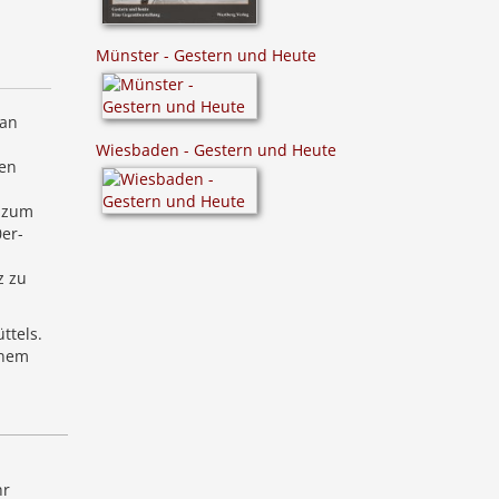
Münster - Gestern und Heute
man
Wiesbaden - Gestern und Heute
hen
t zum
er-
z zu
ttels.
inem
hr