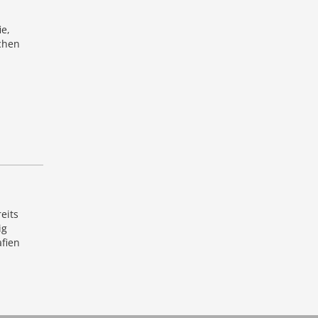
e,
schen
eits
ig
afien