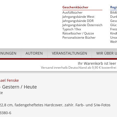
Geschenkbücher
Regi
Ausfüllbücher
Bild
Jahrgangsbände West
Dunk
Jahrgangsbände DDR
Gesc
Jahrgangsbände Österreich
Glü
Typisch 19xx
Freiz
Rätselbücher / Quizze
Kind
Personalisierte Bücher
Unse
Weih
INUNGEN
AUTOREN
VERANSTALTUNGEN
WIR ÜBER 
Ihr Warenkorb ist leer
Versand innerhalb Deutschland ab 9,90 € kostenfrei
ael Fenske
- Gestern / Heute
te
 22,8 cm, fadengeheftetes Hardcover, zahlr. Farb- und S/w-Fotos
3380-6