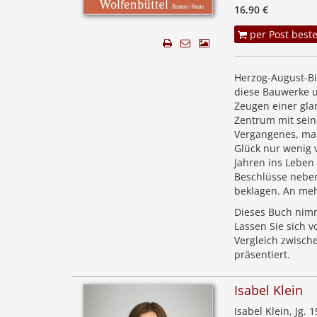
16,90 €
per Post beste
Herzog-August-Bi
diese Bauwerke u
Zeugen einer gla
Zentrum mit sein
Vergangenes, man
Glück nur wenig 
Jahren ins Leben
Beschlüsse neben
beklagen. An mehr
Dieses Buch nimmt
Lassen Sie sich 
Vergleich zwisch
präsentiert.
Isabel Klein
Isabel Klein, Jg.