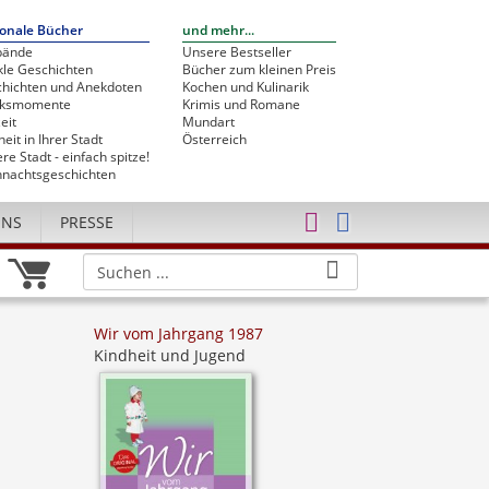
onale Bücher
und mehr...
bände
Unsere Bestseller
le Geschichten
Bücher zum kleinen Preis
hichten und Anekdoten
Kochen und Kulinarik
cksmomente
Krimis und Romane
eit
Mundart
heit in Ihrer Stadt
Österreich
re Stadt - einfach spitze!
nachtsgeschichten
UNS
PRESSE
Wir vom Jahrgang 1987
Kindheit und Jugend