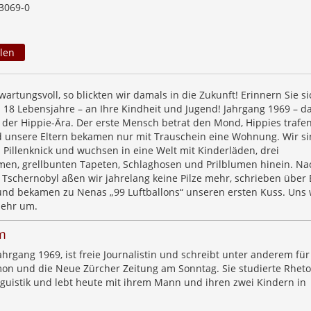
3069-0
len
artungsvoll, so blickten wir damals in die Zukunft! Erinnern Sie si
n 18 Lebensjahre – an Ihre Kindheit und Jugend! Jahrgang 1969 – d
 der Hippie-Ära. Der erste Mensch betrat den Mond, Hippies trafen
 unsere Eltern bekamen nur mit Trauschein eine Wohnung. Wir si
Pillenknick und wuchsen in eine Welt mit Kinderläden, drei
n, grellbunten Tapeten, Schlaghosen und Prilblumen hinein. Na
Tschernobyl aßen wir jahrelang keine Pilze mehr, schrieben über 
und bekamen zu Nenas „99 Luftballons“ unseren ersten Kuss. Uns w
mehr um.
m
hrgang 1969, ist freie Journalistin und schreibt unter anderem für
smon und die Neue Zürcher Zeitung am Sonntag. Sie studierte Rheto
guistik und lebt heute mit ihrem Mann und ihren zwei Kindern in