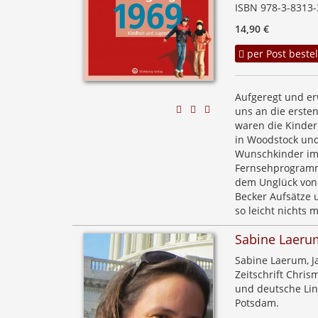
ISBN 978-3-8313-
14,90 €
per Post bestel
Aufgeregt und erw
uns an die erste
waren die Kinder
in Woodstock und
Wunschkinder im 
Fernsehprogramme
dem Unglück von 
Becker Aufsätze 
so leicht nichts 
Sabine Laeru
Sabine Laerum, Ja
Zeitschrift Chri
und deutsche Lin
Potsdam.