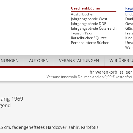
Geschenkbücher
Regi
Ausfüllbücher
Bild
Jahrgangsbände West
Dunk
Jahrgangsbände DDR
Gesc
Jahrgangsbände Österreich
Glü
Typisch 19xx
Freiz
Rätselbücher / Quizze
Kind
Personalisierte Bücher
Unse
Weih
INUNGEN
AUTOREN
VERANSTALTUNGEN
WIR ÜBER 
Ihr Warenkorb ist leer
Versand innerhalb Deutschland ab 9,90 € kostenfrei
gang 1969
ugend
4,5 cm, fadengeheftetes Hardcover, zahlr. Farbfotis