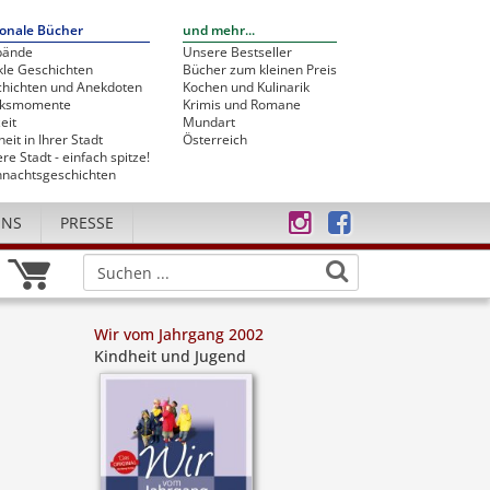
onale Bücher
und mehr...
bände
Unsere Bestseller
le Geschichten
Bücher zum kleinen Preis
hichten und Anekdoten
Kochen und Kulinarik
cksmomente
Krimis und Romane
eit
Mundart
heit in Ihrer Stadt
Österreich
re Stadt - einfach spitze!
nachtsgeschichten
UNS
PRESSE
Wir vom Jahrgang 2002
Kindheit und Jugend