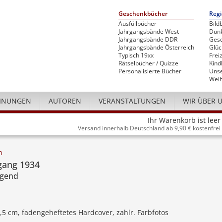
Geschenkbücher
Regi
Ausfüllbücher
Bild
Jahrgangsbände West
Dunk
Jahrgangsbände DDR
Gesc
Jahrgangsbände Österreich
Glü
Typisch 19xx
Freiz
Rätselbücher / Quizze
Kind
Personalisierte Bücher
Unse
Weih
INUNGEN
AUTOREN
VERANSTALTUNGEN
WIR ÜBER 
Ihr Warenkorb ist leer
Versand innerhalb Deutschland ab 9,90 € kostenfrei
n
gang 1934
ugend
4,5 cm, fadengeheftetes Hardcover, zahlr. Farbfotos