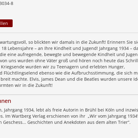
3034-8
llen
artungsvoll, so blickten wir damals in die Zukunft! Erinnern Sie si
 18 Lebensjahre – an Ihre Kindheit und Jugend! Jahrgang 1934 – da
 die eine aufregende, bewegte und bewegende Kindheit und Juge
e von uns wurden ohne Väter groß und hören noch heute das Schril
 Kriegsende wurden wir zu Teenagern und erlebten Hunger,
Flüchtlingselend ebenso wie die Aufbruchsstimmung, die sich mi
reit machte. Elvis, James Dean und die Beatles wurden unsere Id
rmten wir in die Zukunft!
hnen
 Jahrgang 1934, lebt als freie Autorin in Brühl bei Köln und inzwi
es. Im Wartberg Verlag erschienen von ihr „Wir vom Jahrgang 1934
n Geschess... Geschichten und Anekdoten aus dem alten Trier“.