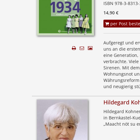
ISBN 978-3-8313-
14,90 €
per Post beste
Aufgeregt und erw
uns an die ersten
eine Generation,
verbrachte. Viel
Sirenen. Mit dem
Wohnungsnot und 
Währungsreform b
und neugierig stü
Hildegard Ko
Hildegard Kohnen,
in Bernkastel-Ku
„Maacht nöt su e