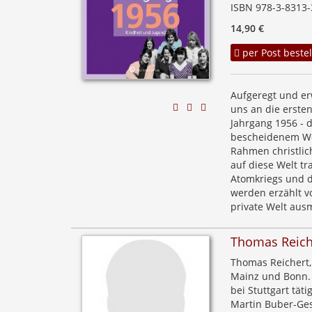
ISBN 978-3-8313-
14,90 €
per Post bestel
Aufgeregt und erw
uns an die erste
Jahrgang 1956 - d
bescheidenem Woh
Rahmen christlich
auf diese Welt tr
Atomkriegs und d
werden erzählt v
private Welt aus
Thomas Reich
Thomas Reichert, 
Mainz und Bonn. E
bei Stuttgart tät
Martin Buber-Gese