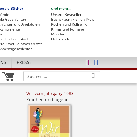
onale Bücher
und mehr...
bände
Unsere Bestseller
le Geschichten
Bücher zum kleinen Preis
hichten und Anekdoten
Kochen und Kulinarik
cksmomente
Krimis und Romane
eit
Mundart
heit in Ihrer Stadt
Österreich
re Stadt - einfach spitze!
nachtsgeschichten
UNS
PRESSE
Wir vom Jahrgang 1983
Kindheit und Jugend