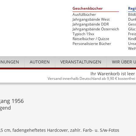
Geschenkbücher
Regi
Ausfüllbücher
Bild
Jahrgangsbände West
Dunk
Jahrgangsbände DDR
Gesc
Jahrgangsbände Österreich
Glü
Typisch 19xx
Freiz
Rätselbücher / Quizze
Kind
Personalisierte Bücher
Unse
Weih
INUNGEN
AUTOREN
VERANSTALTUNGEN
WIR ÜBER 
Ihr Warenkorb ist leer
Versand innerhalb Deutschland ab 9,90 € kostenfrei
gang 1956
ugend
4,5 cm, fadengeheftetes Hardcover, zahlr. Farb- u. S/w-Fotos