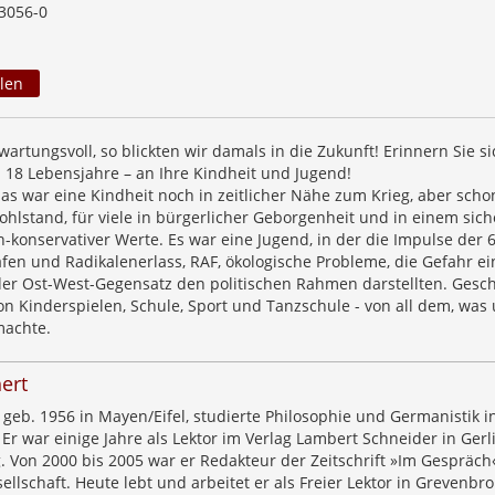
3056-0
len
artungsvoll, so blickten wir damals in die Zukunft! Erinnern Sie si
n 18 Lebensjahre – an Ihre Kindheit und Jugend!
as war eine Kindheit noch in zeitlicher Nähe zum Krieg, aber scho
lstand, für viele in bürgerlicher Geborgenheit und in einem sic
-konservativer Werte. Es war eine Jugend, in der die Impulse der 
afen und Radikalenerlass, RAF, ökologische Probleme, die Gefahr ei
er Ost-West-Gegensatz den politischen Rahmen darstellten. Gesc
on Kinderspielen, Schule, Sport und Tanzschule - von all dem, was
machte.
ert
geb. 1956 in Mayen/Eifel, studierte Philosophie und Germanistik i
r war einige Jahre als Lektor im Verlag Lambert Schneider in Ger
ig. Von 2000 bis 2005 war er Redakteur der Zeitschrift »Im Gespräch
llschaft. Heute lebt und arbeitet er als Freier Lektor in Grevenbro