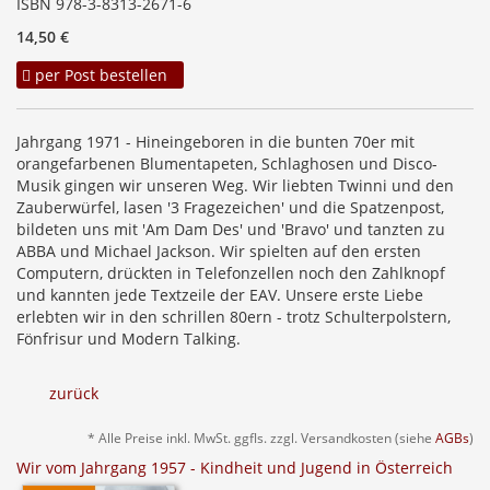
ISBN 978-3-8313-2671-6
14,50 €
per Post bestellen
Jahrgang 1971 - Hineingeboren in die bunten 70er mit
orangefarbenen Blumentapeten, Schlaghosen und Disco-
Musik gingen wir unseren Weg. Wir liebten Twinni und den
Zauberwürfel, lasen '3 Fragezeichen' und die Spatzenpost,
bildeten uns mit 'Am Dam Des' und 'Bravo' und tanzten zu
ABBA und Michael Jackson. Wir spielten auf den ersten
Computern, drückten in Telefonzellen noch den Zahlknopf
und kannten jede Textzeile der EAV. Unsere erste Liebe
erlebten wir in den schrillen 80ern - trotz Schulterpolstern,
Fönfrisur und Modern Talking.
zurück
* Alle Preise inkl. MwSt. ggfls. zzgl. Versandkosten (siehe
AGBs
)
Wir vom Jahrgang 1957 - Kindheit und Jugend in Österreich