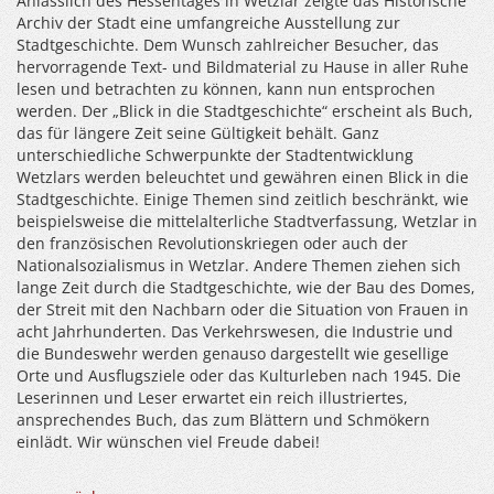
Anlässlich des Hessentages in Wetzlar zeigte das Historische
Archiv der Stadt eine umfangreiche Ausstellung zur
Stadtgeschichte. Dem Wunsch zahlreicher Besucher, das
hervorragende Text- und Bildmaterial zu Hause in aller Ruhe
lesen und betrachten zu können, kann nun entsprochen
werden. Der „Blick in die Stadtgeschichte“ erscheint als Buch,
das für längere Zeit seine Gültigkeit behält. Ganz
unterschiedliche Schwerpunkte der Stadtentwicklung
Wetzlars werden beleuchtet und gewähren einen Blick in die
Stadtgeschichte. Einige Themen sind zeitlich beschränkt, wie
beispielsweise die mittelalterliche Stadtverfassung, Wetzlar in
den französischen Revolutionskriegen oder auch der
Nationalsozialismus in Wetzlar. Andere Themen ziehen sich
lange Zeit durch die Stadtgeschichte, wie der Bau des Domes,
der Streit mit den Nachbarn oder die Situation von Frauen in
acht Jahrhunderten. Das Verkehrswesen, die Industrie und
die Bundeswehr werden genauso dargestellt wie gesellige
Orte und Ausflugsziele oder das Kulturleben nach 1945. Die
Leserinnen und Leser erwartet ein reich illustriertes,
ansprechendes Buch, das zum Blättern und Schmökern
einlädt. Wir wünschen viel Freude dabei!