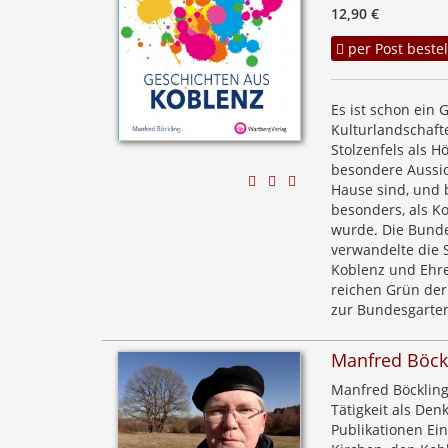
12,90 €
per Post bestel
Es ist schon ein 
Kulturlandschaft
Stolzenfels als 
besondere Aussic
Hause sind, und 
besonders, als K
wurde. Die Bunde
verwandelte die 
Koblenz und Ehre
reichen Grün der
zur Bundesgarten
Manfred Böck
Manfred Böckling 
Tätigkeit als Den
Publikationen Ein