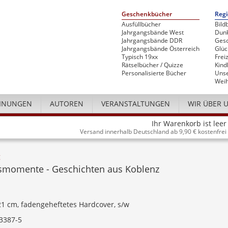
Geschenkbücher
Regi
Ausfüllbücher
Bild
Jahrgangsbände West
Dunk
Jahrgangsbände DDR
Gesc
Jahrgangsbände Österreich
Glü
Typisch 19xx
Freiz
Rätselbücher / Quizze
Kind
Personalisierte Bücher
Unse
Weih
INUNGEN
AUTOREN
VERANSTALTUNGEN
WIR ÜBER 
Ihr Warenkorb ist leer
Versand innerhalb Deutschland ab 9,90 € kostenfrei
g
smomente - Geschichten aus Koblenz
 21 cm, fadengeheftetes Hardcover, s/w
3387-5