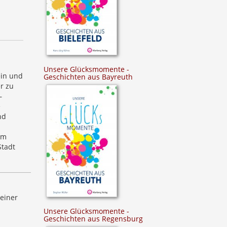
Unsere Glücksmomente -
ein und
Geschichten aus Bayreuth
r zu
–
e
nd
em
Stadt
seiner
Unsere Glücksmomente -
Geschichten aus Regensburg