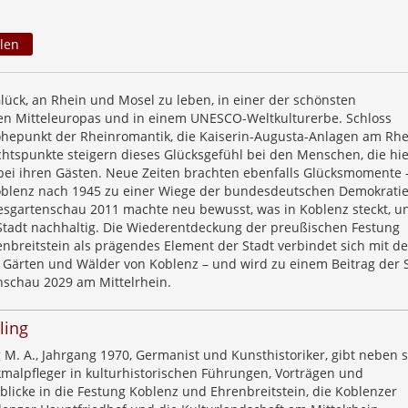
len
Glück, an Rhein und Mosel zu leben, in einer der schönsten
en Mitteleuropas und in einem UNESCO-Weltkulturerbe. Schloss
Höhepunkt der Rheinromantik, die Kaiserin-Augusta-Anlagen am Rh
htspunkte steigern dieses Glücksgefühl bei den Menschen, die hie
bei ihren Gästen. Neue Zeiten brachten ebenfalls Glücksmomente 
oblenz nach 1945 zu einer Wiege der bundesdeutschen Demokrati
sgartenschau 2011 machte neu bewusst, was in Koblenz steckt, u
Stadt nachhaltig. Die Wiederentdeckung der preußischen Festung
nbreitstein als prägendes Element der Stadt verbindet sich mit d
 Gärten und Wälder von Koblenz – und wird zu einem Beitrag der 
schau 2029 am Mittelrhein.
ling
M. A., Jahrgang 1970, Germanist und Kunsthistoriker, gibt neben 
kmalpfleger in kulturhistorischen Führungen, Vorträgen und
blicke in die Festung Koblenz und Ehrenbreitstein, die Koblenzer