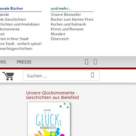
onale Bücher
und mehr...
bände
Unsere Bestseller
le Geschichten
Bücher zum kleinen Preis
hichten und Anekdoten
Kochen und Kulinarik
cksmomente
Krimis und Romane
eit
Mundart
heit in Ihrer Stadt
Österreich
re Stadt - einfach spitze!
nachtsgeschichten
UNS
PRESSE
Unsere Glücksmomente -
Geschichten aus Bielefeld