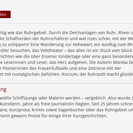
len
seitig wie das Ruhrgebiet. Durch die Deichanlagen von Ruhr, Rhein 
ie Schafherden der Ruhrschäferei und wat isses schön, mit der W
ig zu schippern! Eine Wanderung zur Hohewart, ein Ausflug zum Rh
tler besuchen, das VolXtheater – das alles ist ein Stück vom Glück
hichten wie die über Essener Kindertage oder eine ganz besondere
ebe Leserinnen und Leser, das Herz aufgehen. Die Autorin Monika D
e Pionierinnen des Frauenfußballs und eine Zeitreise mit der
t mit nostalgischen Gefühlen. Kurzum, der Ruhrpott macht glückli
ing
ollte Schiffsjunge oder Malerin werden – vergeblich. Also wurde s
nstlerin. Jahre als freie Journalistin folgten. Seit 25 Jahren schrei
ane, Kurzprosa, Krimis sowie Sagenbücher über das Ruhrgebiet u
torin gewann Preise für einige ihrer Kurzgeschichten.