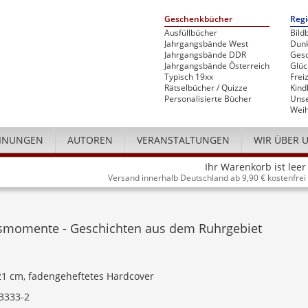
Geschenkbücher
Regi
Ausfüllbücher
Bild
Jahrgangsbände West
Dunk
Jahrgangsbände DDR
Gesc
Jahrgangsbände Österreich
Glü
Typisch 19xx
Freiz
Rätselbücher / Quizze
Kind
Personalisierte Bücher
Unse
Weih
INUNGEN
AUTOREN
VERANSTALTUNGEN
WIR ÜBER 
Ihr Warenkorb ist leer
Versand innerhalb Deutschland ab 9,90 € kostenfrei
smomente - Geschichten aus dem Ruhrgebiet
 21 cm, fadengeheftetes Hardcover
3333-2