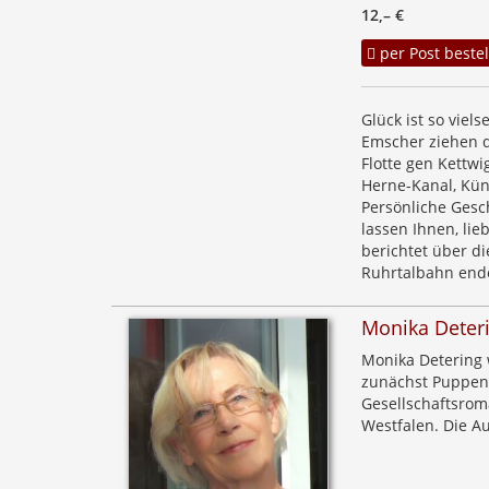
12,– €
per Post bestel
Glück ist so viel
Emscher ziehen d
Flotte gen Kettw
Herne-Kanal, Küns
Persönliche Gesc
lassen Ihnen, li
berichtet über di
Ruhrtalbahn ende
Monika Deter
Monika Detering w
zunächst Puppenkü
Gesellschaftsrom
Westfalen. Die Au