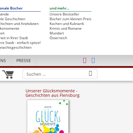
onale Bücher
und mehr...
bände
Unsere Bestseller
le Geschichten
Bücher zum kleinen Preis
hichten und Anekdoten
Kochen und Kulinarik
cksmomente
Krimis und Romane
eit
Mundart
heit in Ihrer Stadt
Österreich
re Stadt - einfach spitze!
nachtsgeschichten
UNS
PRESSE
Unserer Glücksmomente -
Geschichten aus Flensburg